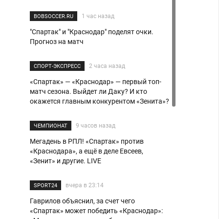
1 час назад
BOBSOCCER.RU
"Спартак" и "Краснодар" поделят очки.
Прогноз на матч
2 часа назад
СПОРТ-ЭКСПРЕСС
«Спартак» — «Краснодар» — первый топ-
матч сезона. Выйдет ли Даку? И кто
окажется главным конкурентом «Зенита»?
9 часов назад
ЧЕМПИОНАТ
Мегадень в РПЛ! «Спартак» против
«Краснодара», а ещё в деле Евсеев,
«Зенит» и другие. LIVE
вчера в 23:14
SPORT24
Гаврилов объяснил, за счет чего
«Спартак» может победить «Краснодар»: