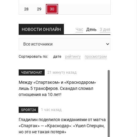
28
29
30
НОВОСТИ ОНЛАЙН
Час
День
3 дня
Сортировать по:
дате
рейтингу
просмотрам
21 минуту назад
ЧЕМПИОНАТ
Между «Спартаком» и «Краснодаром»
лишь 5 трансферов. Скандал сломал
отношения на 10 лет!
1 час назад
SPORT24
Гладилин поделился ожиданиями от матча
«Спартак» — «Краснодар»: «Ушел Сперцян,
но это не такая потеря»