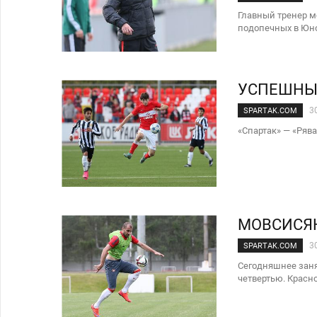
Главный тренер 
подопечных в Юн
УСПЕШНЫЙ
3
SPARTAK.COM
«Спартак» — «Рява
МОВСИСЯН
3
SPARTAK.COM
Сегодняшнее заня
четвертью. Красн