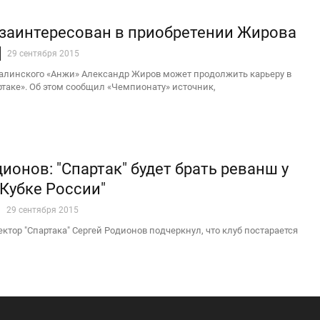
 заинтересован в приобретении Жирова
29 сентября 2015
алинского «Анжи» Александр Жиров может продолжить карьеру в
таке». Об этом сообщил «Чемпионату» источник,
ионов: "Спартак" будет брать реванш у
 Кубке России"
29 сентября 2015
ктор "Спартака" Сергей Родионов подчеркнул, что клуб постарается
убани" в матче 1/8 финала Кубка
ОПОВ — MVP 10-ГО ТУРА И СЕНТЯБРЯ