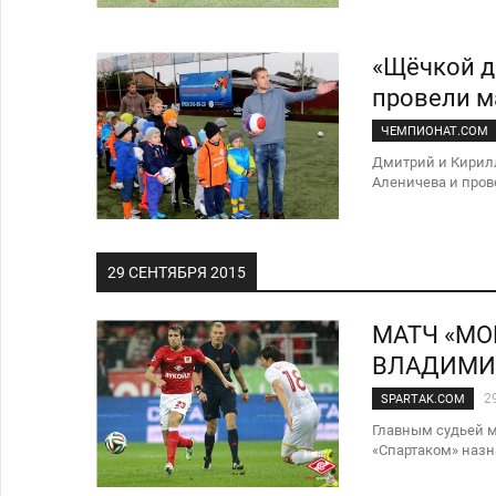
«Щёчкой д
провели м
ЧЕМПИОНАТ.COM
Дмитрий и Кирил
Аленичева и пров
29 СЕНТЯБРЯ 2015
МАТЧ «МО
ВЛАДИМИ
2
SPARTAK.COM
Главным судьей м
«Спартаком» назн