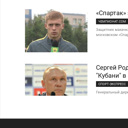
«Спартак»
ЧЕМПИОНАТ.COM
Защитник махачк
московском «Спар
Сергей Род
"Кубани" в
СПОРТ-ЭКСПРЕСС
Генеральный дире
взять реванш у "К
ИВЕЛИН П