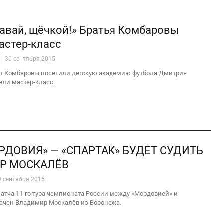
авай, щёчкой!» Братья Комбаровы
астер-класс
30 сентября 2015
л Комбаровы посетили детскую академию футбола Дмитрия
ели мастер-класс.
РДОВИЯ» — «СПАРТАК» БУДЕТ СУДИТЬ
Р МОСКАЛЁВ
9 сентября 2015
атча 11-го тура чемпионата России между «Мордовией» и
ачен Владимир Москалёв из Воронежа.