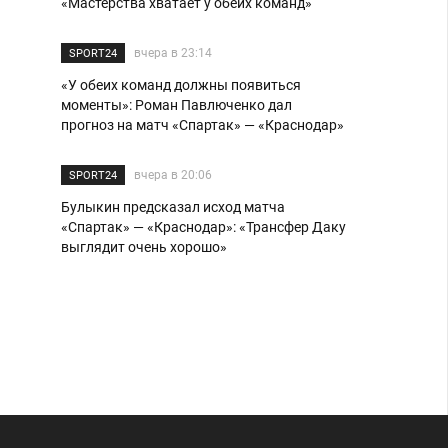
«Мастерства хватает у обеих команд»
вчера в 23:14
SPORT24
«У обеих команд должны появиться
моменты»: Роман Павлюченко дал
прогноз на матч «Спартак» — «Краснодар»
вчера в 20:06
SPORT24
Булыкин предсказал исход матча
«Спартак» — «Краснодар»: «Трансфер Даку
выглядит очень хорошо»
вчера в 18:51
SPORT24
Трахтенберг: «Карседо идет плюс-минус по
графику Бескова. По крайней мере я
понимаю, в какую игру играет «Спартак»
вчера в 17:10
ЧЕМПИОНАТ