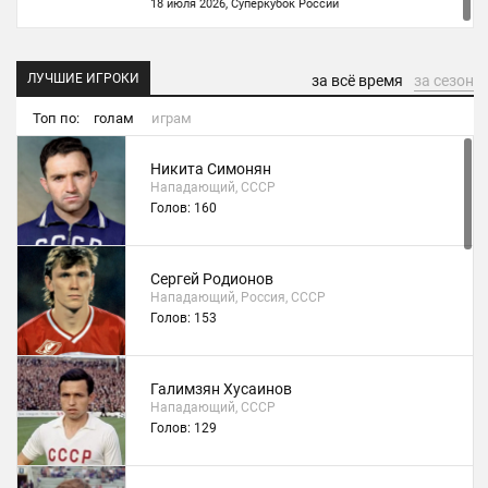
18 июля 2026, Суперкубок России
ЛУЧШИЕ ИГРОКИ
за всё время
за сезон
Топ по:
голам
играм
Никита Симонян
Нападающий, СССР
Голов: 160
Сергей Родионов
Нападающий, Россия, СССР
Голов: 153
Галимзян Хусаинов
Нападающий, СССР
Голов: 129