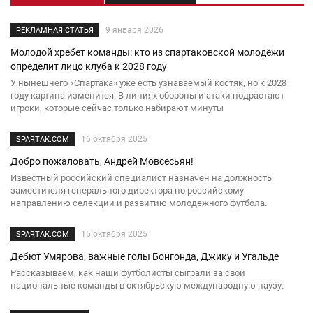
Спартак
-
Рубин
9 января 2026
РЕКЛАМНАЯ СТАТЬЯ
27 октября 2026, Кубок России
Молодой хребет команды: кто из спартаковской молодёжи
определит лицо клуба к 2028 году
ЦСКА
-
Спартак
У нынешнего «Спартака» уже есть узнаваемый костяк, но к 2028
году картина изменится. В линиях обороны и атаки подрастают
25 октября 2026, Чемпионат России
игроки, которые сейчас только набирают минуты
Спартак
-
Рубин
16 октября 2025
SPARTAK.COM
18 октября 2026, Чемпионат России
Добро пожаловать, Андрей Мовсесьян!
Известный российский специалист назначен на должность
Родина
-
Спартак
заместителя генерального директора по российскому
направлению селекции и развитию молодежного футбола.
13 октября 2026, Кубок России
15 октября 2025
SPARTAK.COM
Крылья Советов
-
Спартак
Дебют Умярова, важные голы Бонгонда, Джику и Угальде
11 октября 2026, Чемпионат России
Рассказываем, как наши футболисты сыграли за свои
национальные команды в октябрьскую международную паузу.
Спартак
-
Факел
16 сентября 2026, Чемпионат России