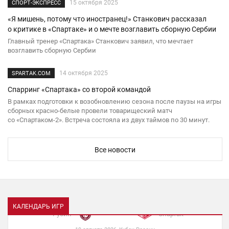
15 октября 2025
СПОРТ-ЭКСПРЕСС
«Я мишень, потому что иностранец!» Станкович рассказал
Спартак
-
Ростов
о критике в «Спартаке» и о мечте возглавить сборную Сербии
13 сентября 2026, Чемпионат России
Главный тренер «Спартака» Станкович заявил, что мечтает
возглавить сборную Сербии
Динамо (М)
-
Спартак
14 октября 2025
SPARTAK.COM
6 сентября 2026, Чемпионат России
Спарринг «Спартака» со второй командой
Спартак
-
Родина
В рамках подготовки к возобновлению сезона после паузы на игры
сборных красно-белые провели товарищеский матч
2 сентября 2026, Кубок России
со «Спартаком-2». Встреча состояла из двух таймов по 30 минут.
Спартак
-
Оренбург
Все новости
30 августа 2026, Чемпионат России
Спартак
-
Зенит
23 августа 2026, Чемпионат России
КАЛЕНДАРЬ ИГР
Рубин
-
Спартак