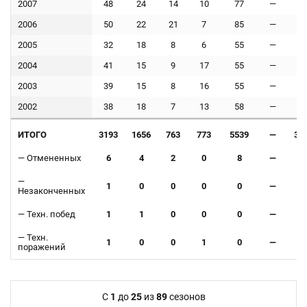
2007
48
24
14
10
77
—
5
2006
50
22
21
7
85
—
6
2005
32
18
8
6
55
—
2
2004
41
15
9
17
55
—
5
2003
39
15
8
16
55
—
5
2002
38
18
7
13
58
—
5
ИТОГО
— Отмененных
—
— Техн. побед
— Техн.
3193
6
1
1
1
1656
4
0
1
0
763
2
0
0
0
773
0
0
0
1
5539
8
0
0
0
—
—
—
—
—
33
4
0
0
0
Незаконченных
поражений
ИТОГО
3193
1656
763
773
5539
—
33
— Отмененных
6
4
2
0
8
—
4
—
1
0
0
0
0
—
0
Незаконченных
— Техн. побед
1
1
0
0
0
—
0
— Техн.
1
0
0
1
0
—
0
поражений
C
1
до
25
из
89
сезонов