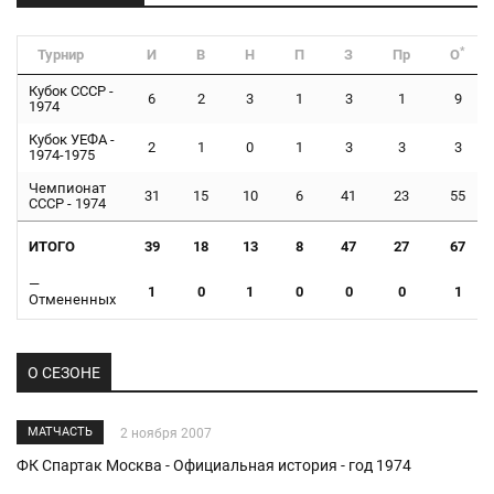
*
Турнир
И
В
Н
П
З
Пр
О
Кубок СССР -
6
2
3
1
3
1
9
1974
Кубок УЕФА -
2
1
0
1
3
3
3
1974-1975
Чемпионат
31
15
10
6
41
23
55
СССР - 1974
ИТОГО
39
18
13
8
47
27
67
—
1
0
1
0
0
0
1
Отмененных
О СЕЗОНЕ
МАТЧАСТЬ
2 ноября 2007
ФК Спартак Москва - Официальная история - год 1974