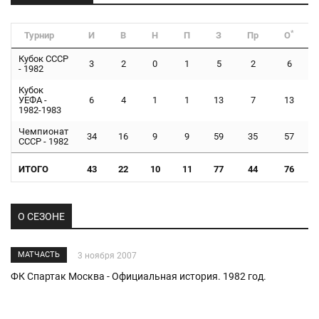
*
Турнир
И
В
Н
П
З
Пр
О
Кубок СССР
3
2
0
1
5
2
6
- 1982
Кубок
УЕФА -
6
4
1
1
13
7
13
1982-1983
Чемпионат
34
16
9
9
59
35
57
СССР - 1982
ИТОГО
43
22
10
11
77
44
76
О СЕЗОНЕ
МАТЧАСТЬ
3 ноября 2007
ФК Спартак Москва - Официальная история. 1982 год.