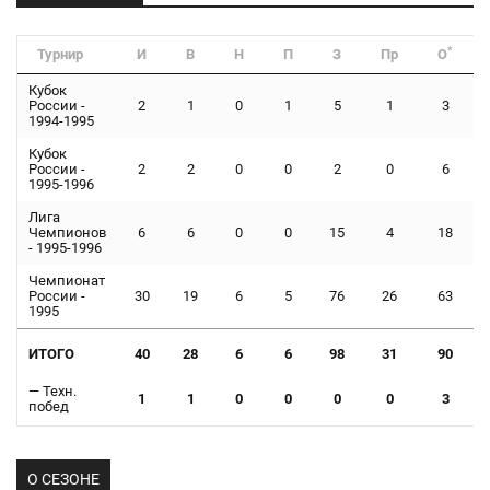
*
Турнир
И
В
Н
П
З
Пр
О
Кубок
России -
2
1
0
1
5
1
3
1994-1995
Кубок
России -
2
2
0
0
2
0
6
1995-1996
Лига
Чемпионов
6
6
0
0
15
4
18
- 1995-1996
Чемпионат
России -
30
19
6
5
76
26
63
1995
ИТОГО
40
28
6
6
98
31
90
— Техн.
1
1
0
0
0
0
3
побед
О СЕЗОНЕ