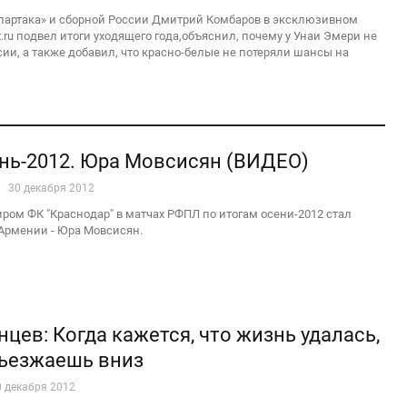
партака» и сборной России Дмитрий Комбаров в эксклюзивном
.ru подвел итоги уходящего года,объяснил, почему у Унаи Эмери не
сии, а также добавил, что красно-белые не потеряли шансы на
нь-2012. Юра Мовсисян (ВИДЕО)
30 декабря 2012
ом ФК "Краснодар" в матчах РФПЛ по итогам осени-2012 стал
Армении - Юра Мовсисян.
цев: Когда кажется, что жизнь удалась,
съезжаешь вниз
0 декабря 2012