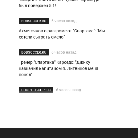
был повержен 5:1!
6 часов назад
BOBSOCCER.RU
Ахметзянов о разгроме от "Спартака": "Мы
хотели сыграть смело"
6 часов назад
BOBSOCCER.RU
Тренер "Спартака" Карседо: "Джику
назначил капитаном я. Литвинов меня
понял"
6 часов назад
СПОРТ-ЭКСПРЕСС
Переход Даку разбудил Угальде
7 часов назад
ЧЕМПИОНАТ
«Спартак» — «Оренбург»: команды
обменялись забитыми мячами в течение
двух минут