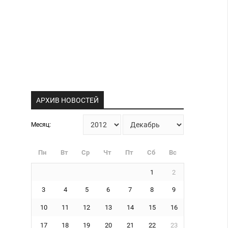
АРХИВ НОВОСТЕЙ
Месяц:
Пн
Вт
Ср
Чт
Пт
Сб
Вс
1
2
3
4
5
6
7
8
9
10
11
12
13
14
15
16
17
18
19
20
21
22
23