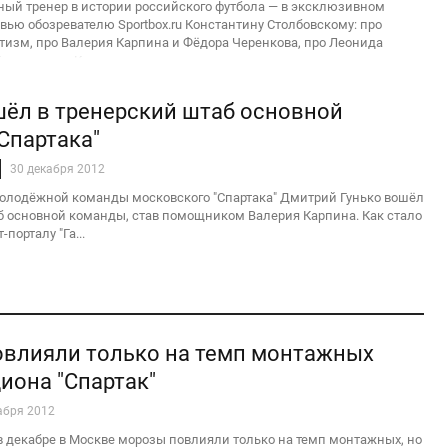
ый тренер в истории российского футбола — в эксклюзивном
вью обозревателю Sportbox.ru Константину Столбовскому: про
отизм, про Валерия Карпина и Фёдора Черенкова, про Леонида
ариоку, про Кон
шёл в тренерский штаб основной
Спартака"
30 декабря 2012
олодёжной команды московского "Спартака" Дмитрий Гунько вошёл
б основной команды, став помощником Валерия Карпина. Как стало
порталу "Га...
влияли только на темп монтажных
иона "Спартак"
абря 2012
 декабре в Москве морозы повлияли только на темп монтажных, но