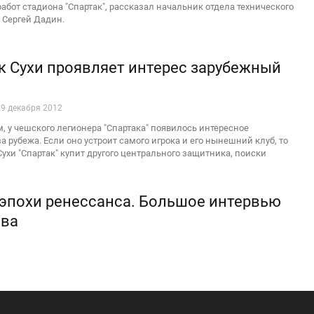
абот стадиона "Спартак", рассказал начальник отдела технического
 Сергей Дадин.
 к Сухи проявляет интерес зарубежный
29 декабря 2012
 у чешского легионера "Спартака" появилось интересное
 рубежа. Если оно устроит самого игрока и его нынешний клуб, то
ухи "Спартак" купит другого центрального защитника, поиски
 эпохи ренессанса. Большое интервью
ова
29 декабря 2012
Т
ом Ильичем Титовым примерно полтора часа. Это был август, Егор
альному матчу, а я работал над журналом об этом великом человеке.
, но ограниченным тиражом. С удовольствием представляю вам
р