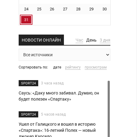
24
25
26
27
28
29
30
31
НОВОСТИ ОНЛАЙН
Час
День
3 дня
Сортировать по:
дате
рейтингу
просмотрам
3 часа назад
SPORT24
Саусь: «Даку много забивал. Думаю, он
будет полезен «Спартаку»
5 часов назад
SPORT24
Ушел от Галицкого и вошел в историю
«Спартака»: 16-летний Полех — новый
джокер Карседо