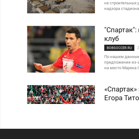
не строительных р
надзора стадиона
"Спартак":
клуб
BOBSOCCER.RU
По нашим данным,
предложение из-за
на место Марека С
«Спартак»
Егора Тит
СОВЕТСКИЙ СПОР
Мы сидели с Егор
готовился к прощ
Журнал был издан
это интервью. Его