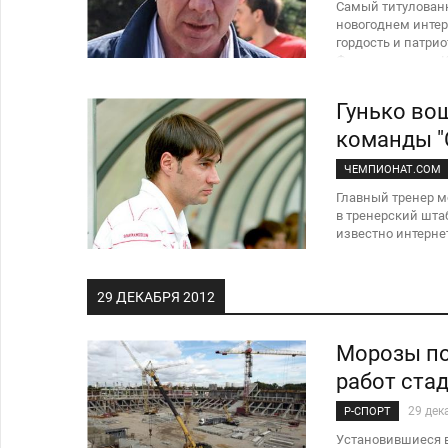
Самый титулованн
новогоднем интер
гордость и патри
Федуна и просто К
Гунько во
команды "
ЧЕМПИОНАТ.COM
Главный тренер м
в тренерский шта
известно интернет-
29 ДЕКАБРЯ 2012
Морозы по
работ стад
29 дек
Р-СПОРТ
Установившиеся в