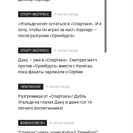
6 часов назад
СПОРТ-ЭКСПРЕСС
«Угальде хочет остаться в «Спартаке». И я
хочу, чтобы он играл за нас!» Карседо —
после разгрома «Оренбурга»
6 часов назад
СПОРТ-ЭКСПРЕСС
Даку — уже в «Спартаке». Смотрел матч
против «Оренбурга» вместе с Кахигао,
пока фанаты заряжали о Сербии
6 часов назад
ЧЕМПИОНАТ
Разгромище от «Спартака»! Дубль
Угальде на глазах Даку и даже гол 16-
летнего воспитанника!
6 часов назад
BOBSOCCER.RU
"Спартак" опять хочет Кубок? "Оренбург"