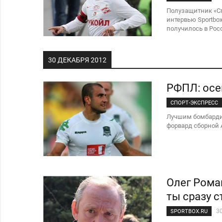
Полузащитник «С
интервью Sportbox
получилось в Рос
чемпионство.
30 ДЕКАБРЯ 2012
РФПЛ: осе
СПОРТ-ЭКСПРЕСС
Лучшим бомбардир
форвард сборной 
Олег Роман
ты сразу 
3
SPORTBOX.RU