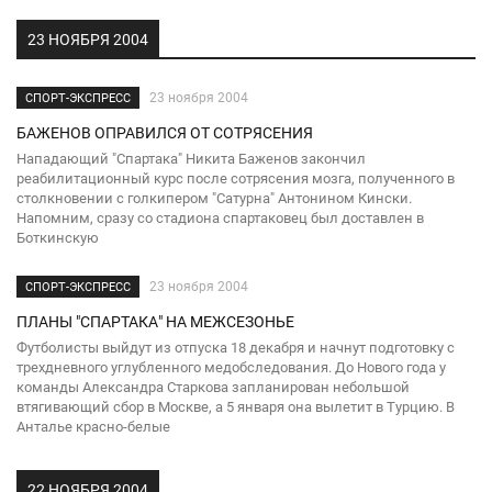
23 НОЯБРЯ 2004
23 ноября 2004
СПОРТ-ЭКСПРЕСС
БАЖЕНОВ ОПРАВИЛСЯ ОТ СОТРЯСЕНИЯ
Нападающий "Спартака" Никита Баженов закончил
реабилитационный курс после сотрясения мозга, полученного в
столкновении с голкипером "Сатурна" Антонином Кински.
Напомним, сразу со стадиона спартаковец был доставлен в
Боткинскую
23 ноября 2004
СПОРТ-ЭКСПРЕСС
ПЛАНЫ "СПАРТАКА" НА МЕЖСЕЗОНЬЕ
Футболисты выйдут из отпуска 18 декабря и начнут подготовку с
трехдневного углубленного медобследования. До Нового года у
команды Александра Старкова запланирован небольшой
втягивающий сбор в Москве, а 5 января она вылетит в Турцию. В
Анталье красно-белые
22 НОЯБРЯ 2004