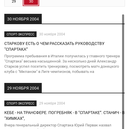
29
30
30 НОЯБРЯ 2004
30 ноября 2004
СПОРТ-ЭКСПРЕСС
СТАРКОВУ ЕСТЬ О ЧЕМ РАССКАЗАТЬ РУКОВОДСТВУ
“СПАРТАКА”
Программа пребывания в Италии получилась у главного тренера
"Спартака" весьма насыщенной. За несколько дней Александр
Старков успел посетить тренировку, посмотреть матч донецкого
клуба с "Миланом" в Лиге чемпионов, побывать на
29 НОЯБРЯ 2004
29 ноября 2004
СПОРТ-ЭКСПРЕСС
КЕБЕ - НА ТРАНСФЕРЕ. ПОГРЕБНЯК - В “СПАРТАКЕ”. СТАНИЧ - В
“ХИМКАХ”,
Вчера генеральный директор Спартака Юрий Первак назвал