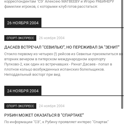
корреспондентам "СЭ" Алексею МАТВЕЕВУ и Игорю РАБИНЕРУ
фамилии игроков, с которыми клуб готов расстаться:
26 НОЯБРЯ 2004
26 ноября 2004
СПОРТ-ЭКСПРЕСС
ДАСАЕВ ВСТРЕЧАЛ “СЕВИЛЬЮ”, НО ПЕРЕЖИВАЛ ЗА “ЗЕНИТ”
Стоило первому из четырех (!) рейсов из Севильи приземлиться во
вторник вечером в питерском международном аэропорту
Пулково-2, как один из встречавших - Ринат Дасаев - попал в
плотное кольцо возбужденных испанских болельщиков.
Неподдельный восторг при вид
24 НОЯБРЯ 2004
24 ноября 2004
СПОРТ-ЭКСПРЕСС
РУБИН МОЖЕТ ОКАЗАТЬСЯ В “СПАРТАКЕ”
По информации "СЭ", к Рубину проявляет интерес "Спартак"