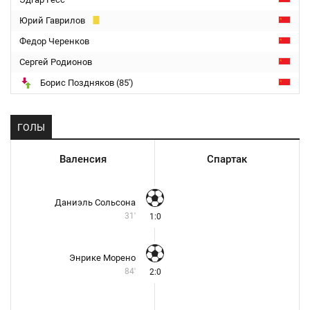
Юрий Гаврилов
Федор Черенков
Сергей Родионов
Борис Поздняков (85')
ГОЛЫ
Валенсия
Спартак
Даниэль Сольсона
31'
1:0
Энрике Морено
84'
2:0