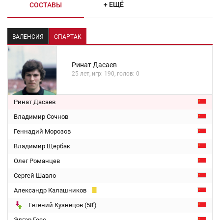
+ ЕЩЁ
СОСТАВЫ
ВАЛЕНСИЯ
СПАРТАК
Ринат Дасаев
25 лет, игр: 190, голов: 0
Ринат Дасаев
Владимир Сочнов
Геннадий Морозов
Владимир Щербак
Олег Романцев
Сергей Шавло
Александр Калашников
Евгений Кузнецов (58')
Эдгар Гесс