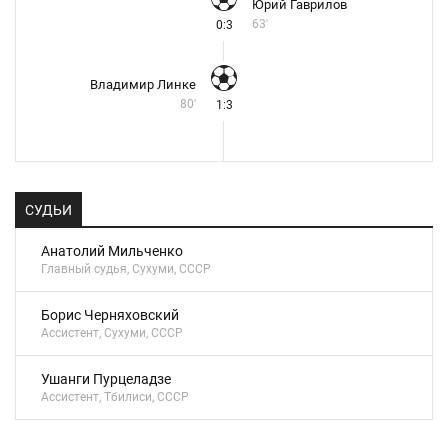
Юрий Гаврилов
63'
0:3
Владимир Линке
80'
1:3
СУДЬИ
Анатолий Мильченко
Главный судья, Сухуми, СССР
Борис Черняховский
Ассистент, Сухуми, СССР
Ушанги Пурцеладзе
Ассистент, Тбилиси, СССР