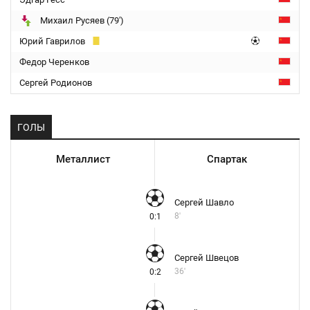
Михаил Русяев (79')
Юрий Гаврилов
Федор Черенков
Сергей Родионов
ГОЛЫ
Металлист
Спартак
Сергей Шавло
8'
0:1
Сергей Швецов
36'
0:2