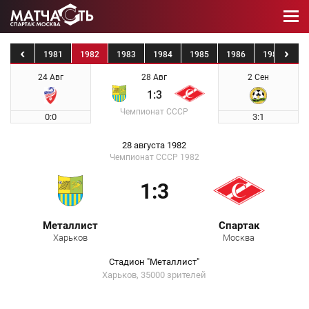
1980
1981
1982
1983
1984
1985
1986
1987
19
24 Авг
28 Авг
2 Сен
1:3
Чемпионат СССР
0:0
3:1
28 августа 1982
Чемпионат СССР 1982
1:3
Металлист
Спартак
Харьков
Москва
Стадион "Металлист"
Харьков, 35000 зрителей