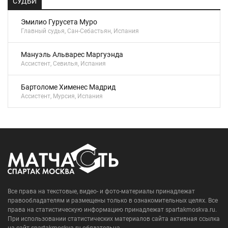
СУДЬИ
Эмилио Гурусета Муро
Главный судья, Сан-Себастьян, Испания
Мануэль Альварес Маргуэнда
Ассистент, Севилья, Испания
Бартоломе Хименес Мадрид
Ассистент, Мурсия, Испания
Все права на текстовые, видео- и фото-материалы принадлежат
правообладателям и размещены только в ознакомительных целях. Все
права на статистическую информацию принадлежат spartakmoskva.ru.
При использовании статистических материалов сайта активная ссылка