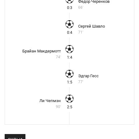
Федор Черенков
66'
0:3
Сергей Шавло
71'
0:4
Брайан Макдермотт
74'
1:4
Эдгар Гесс
77'
1:5
Ли Чепмэн
90'
2:5