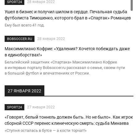
28 января 2022
SPORT24
Ушел в бизнес и получил шилом в сердце. Печальная судьба
футболиста Тимошенко, которого брал в «Спартак» Романцев
Ему был всего 41 год.
28 января 2022
BOBSOCCER.RU
Максимилиано Кофрие: «Удаления? Хочется побеждать даже
в единоборствах!»
Бельгийский защитник «Спартака» Максимилиано Кофрие
в интервью порталу Bobsoccer.ru рассказал о семье, своем пути
в большой футбол и впечатлениях от России.
27 ЯНВАРЯ 2022
27 января 2022
SPORT24
«Говорят, белый тоннель должен быть. Но не было». Как игрок
сборной СССР перенес клиническую смерть: судьба Минаева
«Ступня осталась в бутсе — а кости торчат!»