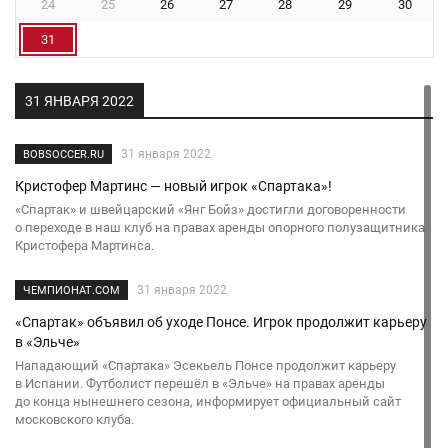
24
25
26
27
28
29
30
31
31 ЯНВАРЯ 2022
31 января 2022
BOBSOCCER.RU
Кристофер Мартинс — новый игрок «Спартака»!
«Спартак» и швейцарский «Янг Бойз» достигли договоренности
о переходе в наш клуб на правах аренды опорного полузащитника
Кристофера Мартинса.
31 января 2022
ЧЕМПИОНАТ.COM
«Спартак» объявил об уходе Понсе. Игрок продолжит карьеру
в «Эльче»
Нападающий «Спартака» Эсекьель Понсе продолжит карьеру
в Испании. Футболист перешёл в «Эльче» на правах аренды
до конца нынешнего сезона, информирует официальный сайт
московского клуба.