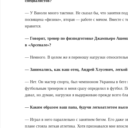
специалистов?
— У Ваноли много тактики. Не сказал бы, что занятия под
посвящена «физике», вторая — работе с мячом. Вместе с 
нравится.
— Говорят, тренер по физподготовке Джампьеро Ашенци
в «Арсенале»?
— Немного. В целом же я переношу нагрузки относительн
— Занимались, как ваш отец, Андрей Хлусевич, легкой
— Нет. Он мастер спорта, был чемпионом Украины в беге н
футбольным тренером и меня сразу определил в футбол. По
давал, но думаю, нагрузки я выдерживаю прежде всего бла
— Каким образом ваш папа, будучи легкоатлетом высок
— Играл в него параллельно с занятием бегом. Его даже з
плане стояла легкая атлетика. Хотя признавался мне впосл