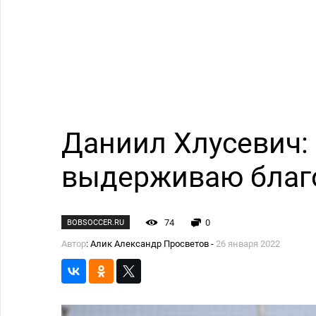
Даниил Хлусевич:
выдерживаю благо
74
0
BOBSOCCER.RU
Автор
: Алик Александр Просветов -
26 января 2022