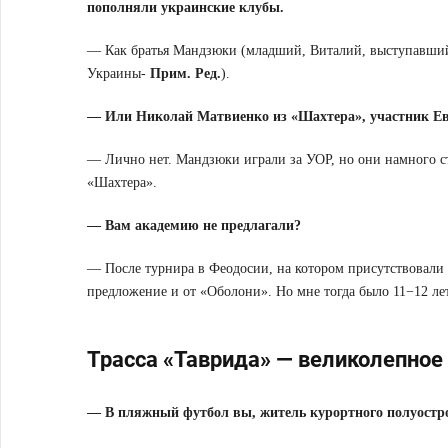
пополняли украинские клубы.
— Как братья Мандзюки (младший, Виталий, выступавший 
Украины-
Прим. Ред.
).
— Или Николай Матвиенко из «Шахтера», участник Ев
— Лично нет. Мандзюки играли за УОР, но они намного с
«Шахтера».
— Вам академию не предлагали?
— После турнира в Феодосии, на котором присутствовали 
предложение и от «Оболони». Но мне тогда было 11−12 лет
Трасса «Таврида» — великолепное
— В пляжный футбол вы, житель курортного полуостро