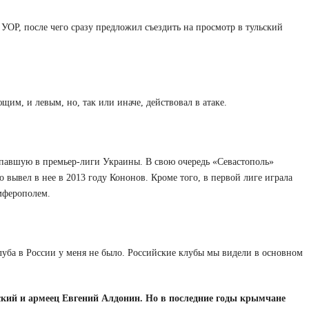
 УОР, после чего сразу предложил съездить на просмотр в тульский
им, и левым, но, так или иначе, действовал в атаке.
павшую в премьер-лиги Украины. В свою очередь «Севастополь»
о вывел в нее в 2013 году Кононов. Кроме того, в первой лиге играла
мферополем.
луба в России у меня не было. Российские клубы мы видели в основном
ий и армеец Евгений Алдонин. Но в последние годы крымчане