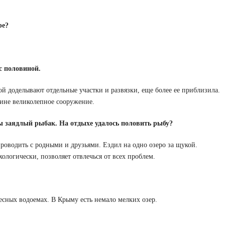
ре?
с половиной.
й доделывают отдельные участки и развязки, еще более ее приблизила.
тине великолепное сооружение.
ы заядлый рыбак. На отдыхе удалось половить рыбу?
роводить с родными и друзьями. Ездил на одно озеро за щукой.
ологически, позволяет отвлечься от всех проблем.
сных водоемах. В Крыму есть немало мелких озер.