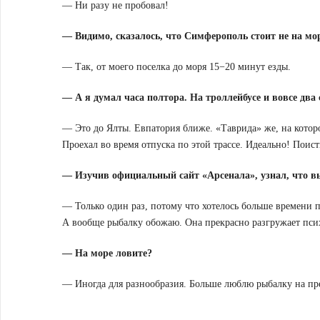
— Ни разу не пробовал!
— Видимо, сказалось, что Симферополь стоит не на мо
— Так, от моего поселка до моря 15−20 минут езды.
— А я думал часа полтора. На троллейбусе и вовсе два 
— Это до Ялты. Евпатория ближе. «Таврида» же, на которо
Проехал во время отпуска по этой трассе. Идеально! Поис
— Изучив официальный сайт «Арсенала», узнал, что в
— Только один раз, потому что хотелось больше времени п
А вообще рыбалку обожаю. Она прекрасно разгружает псих
— На море ловите?
— Иногда для разнообразия. Больше люблю рыбалку на пре