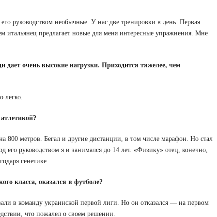
 его руководством необычные. У нас две тренировки в день. Первая
тем итальянец предлагает новые для меня интересные упражнения. Мне
 дает очень высокие нагрузки. Приходится тяжелее, чем
о легко.
 атлетикой?
а 800 метров. Бегал и другие дистанции, в том числе марафон. Но стал
д его руководством я и занимался до 14 лет. «Физику» отец, конечно,
годаря генетике.
ого класса, оказался в футболе?
вали в команду украинской первой лиги. Но он отказался — на первом
едствии, что пожалел о своем решении.