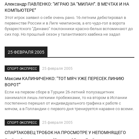
Александр ПАВЛЕНКО: “ИГРАЮ ЗА “МИЛАН”. В МЕЧТАХ И НА
КОМПЬЮТЕРЕ”
Этот игрок заявил о себе очень рано. 16-летним дебютировал в
первенстве России и в Лиге чемпионов, а его чудо-гол в ворота
бухарестского "Динамо" поклонники красно-белых вспоминают до
сих пор. Но прошлый сезон у талантливого хавбека не задал
25 ФЕВРАЛЯ 2005
25 февраля 2005
СПОРТ-ЭКСПРЕСС
Максим КАЛИНИЧЕНКО: “ТОТ МЯЧ УЖЕ ПЕРЕСЕК ЛИНИЮ
ВОРОТ”
Если на первом сборе в Турции 26-летний полузащитник
занимался лишь легкими пробежками, то на втором в Испании
постепенно перешел от индивидуального графика к работе с
мячом, а в Голландии с первого дня тренируется наравне со всеми.
25 февраля 2005
СПОРТ-ЭКСПРЕСС
СПАРТАКОВЕЦ ТРОБОК НА ПРОСМОТРЕ У НЕПОМНЯЩЕГО