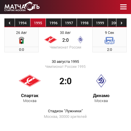
1993
1994
1995
1996
1997
1998
1999
2000
20
26 Авг
30 Авг
9 Сен
2:0
Чемпионат России
0:0
2:0
30 августа 1995
Чемпионат России 1995
2:0
Спартак
Динамо
Москва
Москва
Стадион "Лужники"
Москва, 30000 зрителей