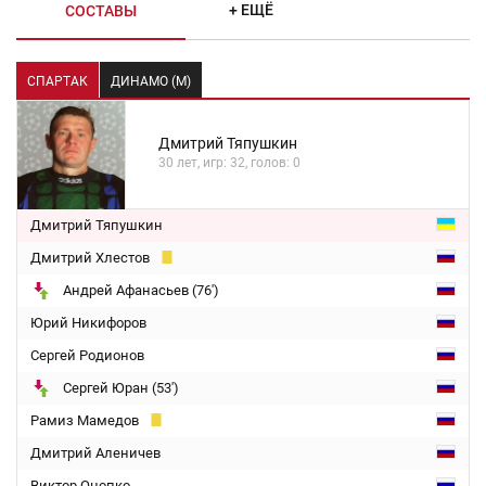
+ ЕЩЁ
СОСТАВЫ
СПАРТАК
ДИНАМО (М)
Дмитрий Тяпушкин
30 лет, игр: 32, голов: 0
Дмитрий Тяпушкин
Дмитрий Хлестов
Андрей Афанасьев (76')
Юрий Никифоров
Сергей Родионов
Сергей Юран (53')
Рамиз Мамедов
Дмитрий Аленичев
Виктор Онопко