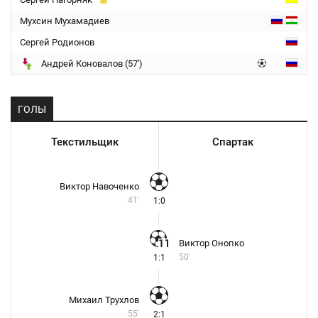
Мухсин Мухамадиев
Сергей Родионов
Андрей Коновалов (57')
ГОЛЫ
Текстильщик
Спартак
Виктор Навоченко
41'
1:0
Виктор Онопко
50'
1:1
Михаил Трухлов
55'
2:1