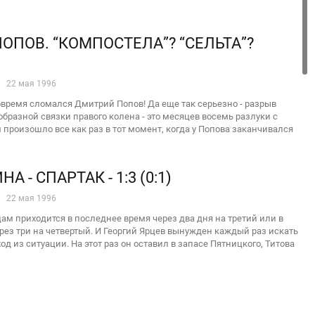
ПОПОВ. “КОМПОСТЕЛА”? “СЕЛЬТА”?
22 мая 1996
вовремя сломался Дмитрий Попов! Да еще так серьезно - разрыв
бразной связки правого колена - это месяцев восемь разлуки с
 произошло все как раз в тот момент, когда у Попова заканчивался
 - СПАРТАК - 1:3 (0:1)
22 мая 1996
цам приходится в последнее время через два дня на третий или в
рез три на четвертый. И Георгий Ярцев вынужден каждый раз искать
 из ситуации. На этот раз он оставил в запасе Пятницкого, Титова