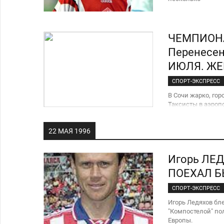
ЧЕМПИОНА
Перенесен
ИЮЛЯ. ЖЕМ
СПОРТ-ЭКСПРЕСС
В Сочи жарко, гор
Таксисты в аэроп
каждого прилетевш
22 МАЯ 1996
Игорь ЛЕ
ПОЕХАЛ Б
СПОРТ-ЭКСПРЕСС
Игорь Ледяхов бл
"Компостелой" по
Европы.