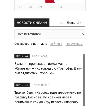
27
28
29
30
31
НОВОСТИ ОНЛАЙН
Час
День
3 дня
Сортировать по:
дате
рейтингу
просмотрам
1 час назад
SPORT24
Булыкин предсказал исход матча
«Спартак» — «Краснодар»: «Трансфер Даку
выглядит очень хорошо»
3 часа назад
SPORT24
Трахтенберг: «Карседо идет плюс-минус по
графику Бескова. По крайней мере я
понимаю, в какую игру играет «Спартак»