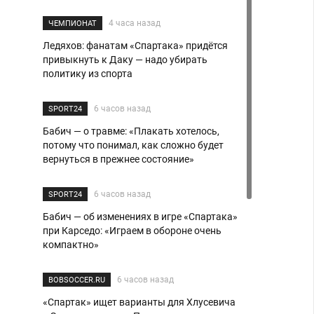
4 часа назад
ЧЕМПИОНАТ
Ледяхов: фанатам «Спартака» придётся
привыкнуть к Даку — надо убирать
политику из спорта
6 часов назад
SPORT24
Бабич — о травме: «Плакать хотелось,
потому что понимал, как сложно будет
вернуться в прежнее состояние»
6 часов назад
SPORT24
Бабич — об изменениях в игре «Спартака»
при Карседо: «Играем в обороне очень
компактно»
6 часов назад
BOBSOCCER.RU
«Спартак» ищет варианты для Хлусевича