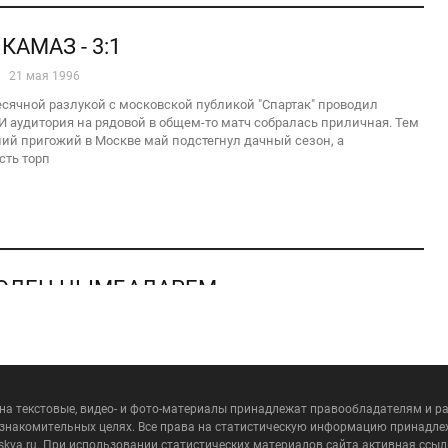
КАМАЗ - 3:1
21 мая 1996
сячной разлукой с московской публикой "Спартак" проводил
И аудитория на рядовой в общем-то матч собралась приличная. Тем
ий пригожий в Москве май подстегнул дачный сезон, а
сть торп
ВОЛЕН ЦЫМБАЛАРЕМ
16 мая 1996
сковского "Спартака" и сборной России Илье Цымбаларю ничто не
подойти к началу чемпионата Европы в Англии в хорошей форме.
 нет никаких предпосылок для рецидивов травм колена и
 на текстовые, видео- и фото-материалы принадлежат правообладателям и 
ознакомительных целях. Все права на статистическую информацию принадле
skva.ru. При использовании статистических материалов сайта активная ссыл