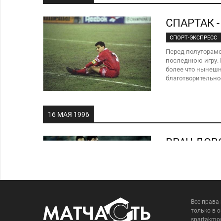
СПАРТАК - 
СПОРТ-ЭКСПРЕСС
Перед полутораме
последнюю игру. 
более что нынешн
благотворительно
16 МАЯ 1996
ВРАЧ ДО
СПОРТ-ЭКСПРЕСС
Полузащитнику мо
должно помешать 
"По крайней мере
голеностопа, ко
Все права
только в 
spartakmo