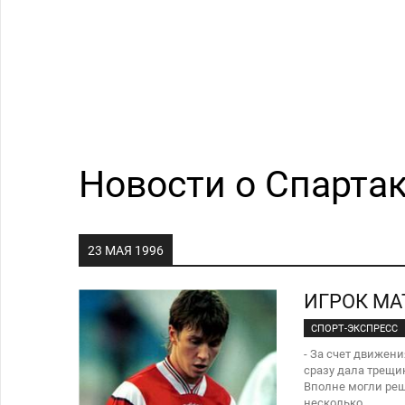
Новости о Спартак
23 МАЯ 1996
ИГРОК МА
СПОРТ-ЭКСПРЕСС
- За счет движен
сразу дала трещи
Вполне могли реши
несколько