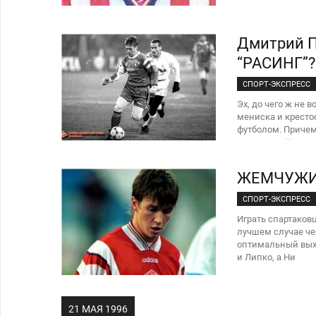
Дмитрий 
“РАСИНГ”?
СПОРТ-ЭКСПРЕСС
Эх, до чего ж не 
мениска и крестоо
футболом. Причем
контракт с "Р
ЖЕМЧУЖИНА
СПОРТ-ЭКСПРЕСС
Играть спартаков
лучшем случае че
оптимальный выход
и Липко, а Ни
21 МАЯ 1996