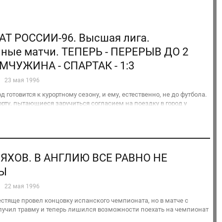
Т РОССИИ-96. Высшая лига.
ные матчи. ТЕПЕРЬ - ПЕРЕРЫВ ДО 2
ЧУЖИНА - СПАРТАК - 1:3
23 мая 1996
од готовится к курортному сезону, и ему, естественно, не до футбола.
орту, пытающиеся заручиться согласием на поездку в город у
его, и знать не знают, что сегодня здесь играет "Спартак". И нет в
ДЯХОВ. В АНГЛИЮ ВСЕ РАВНО НЕ
Ы
22 мая 1996
естяще провел концовку испанского чемпионата, но в матче с
лучил травму и теперь лишился возможности поехать на чемпионат