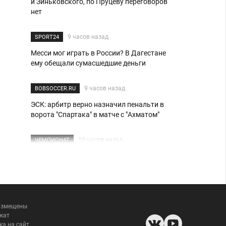
и Зиньковского, по Пруцеву переговоров
нет
9 часов назад
SPORT24
Месси мог играть в России? В Дагестане
ему обещали сумасшедшие деньги
9 часов назад
BOBSOCCER.RU
ЭСК: арбитр верно назначил пенальти в
ворота "Спартака" в матче с "Ахматом"
10 часов назад
ЧЕМПИОНАТ
7 звёзд РПЛ, чьих трансферов ждут до
конца летнего окна
10 часов назад
SPORT24
размещены
Москва круче всех? WINLINE дает кэф 9.63
жат
на победу топовых столичных клубов в
ка на сайт