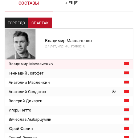
+ ЕЩЁ
СОСТАВЫ
ТОРПЕДО
СПАРТАК
Владимир Маслаченко
27 лет, игр: 40, голов: 0
Владимир Маслаченко
Геннадий Логофет
Анатолий Маслёнкин
Анатолий Солдатов
Валерий Дикарев
Игорь Нетто
Вячеслав Амбарцумян
Юрий Фалин
Сергей Рожков