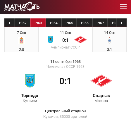
1961
1962
1963
1964
1965
1966
1967
1968
19
7 Сен
11 Сен
14 Сен
0:1
Чемпионат СССР
2:0
3:1
11 сентября 1963
Чемпионат СССР 1963
0:1
Торпедо
Спартак
Кутаиси
Москва
Центральный стадион
Кутаиси, 35000 зрителей