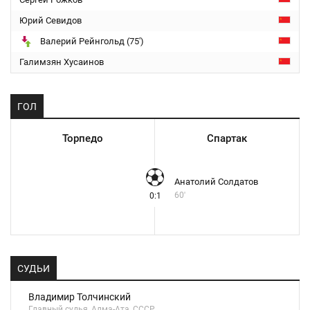
Юрий Севидов
Валерий Рейнгольд (75')
Галимзян Хусаинов
ГОЛ
Торпедо
Спартак
Анатолий Солдатов
60'
0:1
СУДЬИ
Владимир Толчинский
Главный судья, Алма-Ата, СССР