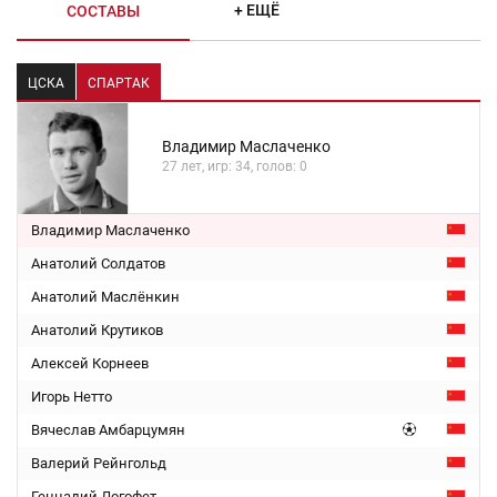
+ ЕЩЁ
СОСТАВЫ
ЦСКА
СПАРТАК
Владимир Маслаченко
27 лет, игр: 34, голов: 0
Владимир Маслаченко
Анатолий Солдатов
Анатолий Маслёнкин
Анатолий Крутиков
Алексей Корнеев
Игорь Нетто
Вячеслав Амбарцумян
Валерий Рейнгольд
Геннадий Логофет