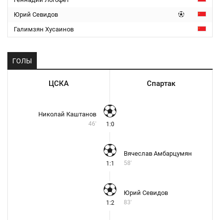
Юрий Севидов
Галимзян Хусаинов
ГОЛЫ
ЦСКА
Спартак
Николай Каштанов
46'
1:0
Вячеслав Амбарцумян
58'
1:1
Юрий Севидов
83'
1:2