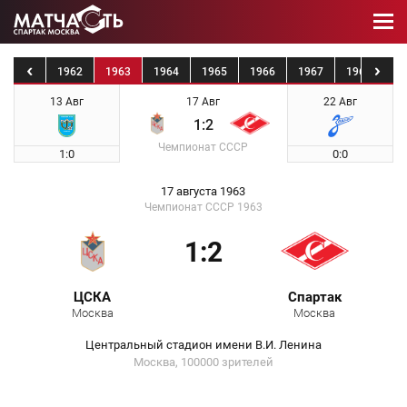
1961
1962
1963
1964
1965
1966
1967
1968
19
13 Авг
17 Авг
22 Авг
1:2
Чемпионат СССР
1:0
0:0
17 августа 1963
Чемпионат СССР 1963
1:2
ЦСКА
Спартак
Москва
Москва
Центральный стадион имени В.И. Ленина
Москва, 100000 зрителей