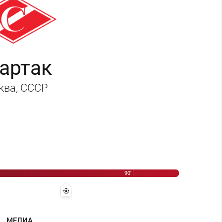
артак
ква
, СССР
лкин - Валентин Аксёнов
90'
Игорь Нетто
77' 0:2 - Юрий Фалин
МЕДИА