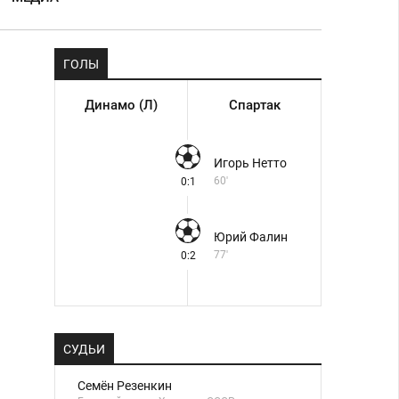
ГОЛЫ
Динамо (Л)
Спартак
Игорь Нетто
60'
0:1
Юрий Фалин
77'
0:2
СУДЬИ
Семён Резенкин