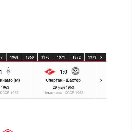
67
1968
1969
1970
1971
1972
1973
1974
1975
1
1:0
2:1
Динамо (М)
Спартак - Шахтер
Зенит - С
 1963
29 мая 1963
3 июня 
 СССР
1963
Чемпионат СССР
1963
Чемпионат 