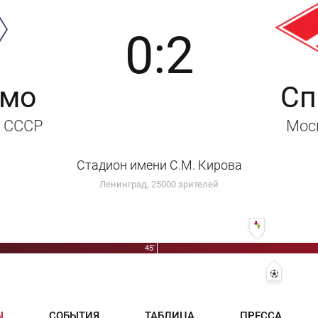
0:2
мо
Сп
, СССР
Мос
Стадион имени С.М. Кирова
Ленинград, 25000 зрителей
58' Борис Кова
45'
60' 0:1 - 
Ы
СОБЫТИЯ
ТАБЛИЦА
ПРЕССА