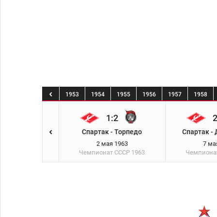
0
1951
1952
1953
1954
1955
1956
1957
1958
0:1
1:2
2
 - Спартак
Спартак - Торпедо
Спартак - 
реля 1963
2 мая 1963
7 ма
ат СССР
1963
Чемпионат СССР
1963
Чемпиона