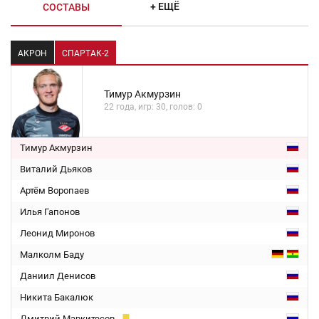
+ ЕЩЁ
СОСТАВЫ
АКРОН
СПАРТАК-2
Тимур Акмурзин
22 года, игр: 30, голов: 0
Тимур Акмурзин
Виталий Дьяков
Артём Воропаев
Илья Гапонов
Леонид Миронов
Малколм Баду
Даниил Денисов
Никита Бакалюк
Дмитрий Маркитесов