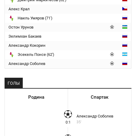
Алекс Крал
Наиль Умяров (71')
Остон Урунов
Зелимхан Бакаев
Александр Кокорин
Эсекель Понсе (62')
Александр Соболев
ГОЛЫ
Родина
Спартак
Александр Соболев
35'
0:1