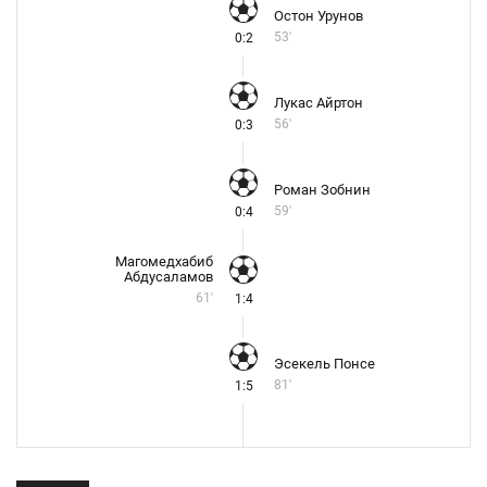
Остон Урунов
53'
0:2
Лукас Айртон
56'
0:3
Роман Зобнин
59'
0:4
Магомедхабиб
Абдусаламов
61'
1:4
Эсекель Понсе
81'
1:5