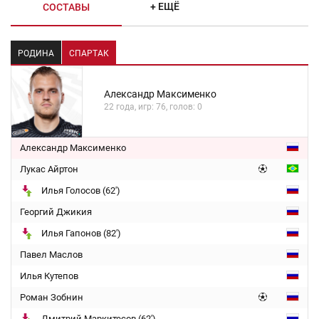
+ ЕЩЁ
СОСТАВЫ
РОДИНА
СПАРТАК
Александр Максименко
22 года, игр: 76, голов: 0
Александр Максименко
Лукас Айртон
Илья Голосов (62')
Георгий Джикия
Илья Гапонов (82')
Павел Маслов
Илья Кутепов
Роман Зобнин
Дмитрий Маркитесов (62')