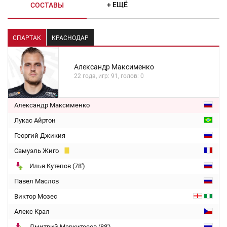
+ ЕЩЁ
СОСТАВЫ
СПАРТАК
КРАСНОДАР
Александр Максименко
22 года, игр: 91, голов: 0
Александр Максименко
Лукас Айртон
Георгий Джикия
Самуэль Жиго
Илья Кутепов (78')
Павел Маслов
Виктор Мозес
Алекс Крал
Дмитрий Маркитесов (88')