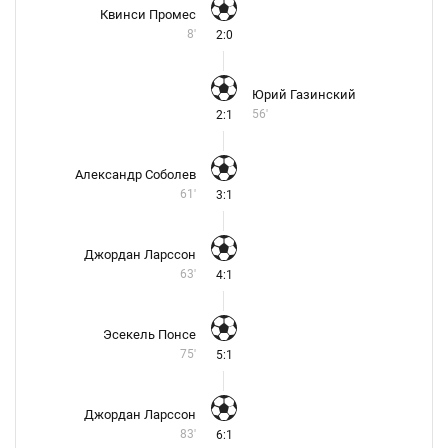
Квинси Промес
8'
2:0
Юрий Газинский
56'
2:1
Александр Соболев
61'
3:1
Джордан Ларссон
63'
4:1
Эсекель Понсе
75'
5:1
Джордан Ларссон
83'
6:1