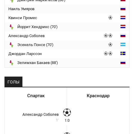
Наиль Умяров
Квинси Промес
Йоррит Хендрикс (70')
Александр Соболев
Эсекель Понсе (70')
Джордан Ларссон
Зелимхан Бакаев (88')
ГОЛЫ
Спартак
Краснодар
Александр Соболев
1'
1:0