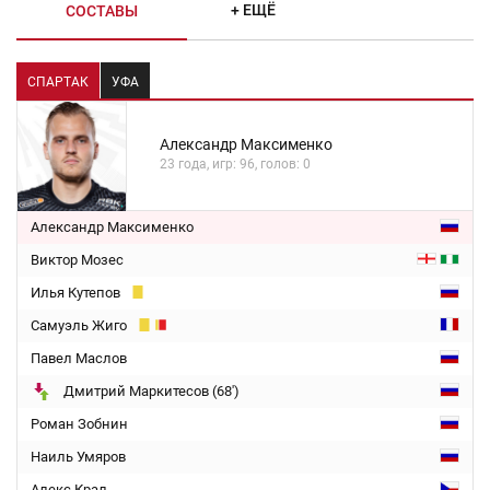
+ ЕЩЁ
СОСТАВЫ
СПАРТАК
УФА
Александр Максименко
23 года, игр: 96, голов: 0
Александр Максименко
Виктор Мозес
Илья Кутепов
Самуэль Жиго
Павел Маслов
Дмитрий Маркитесов (68')
Роман Зобнин
Наиль Умяров
Алекс Крал