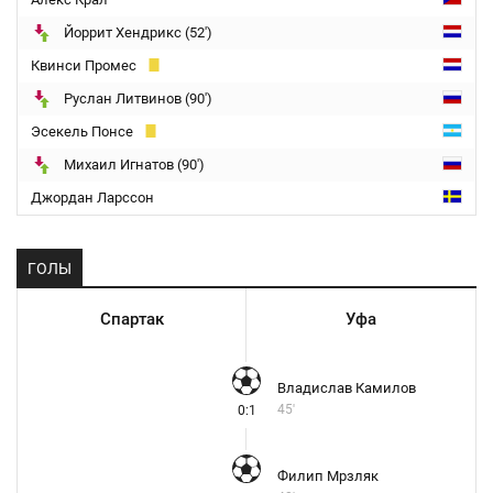
Йоррит Хендрикс (52')
Квинси Промес
Руслан Литвинов (90')
Эсекель Понсе
Михаил Игнатов (90')
Джордан Ларссон
ГОЛЫ
Спартак
Уфа
Владислав Камилов
45'
0:1
Филип Мрзляк