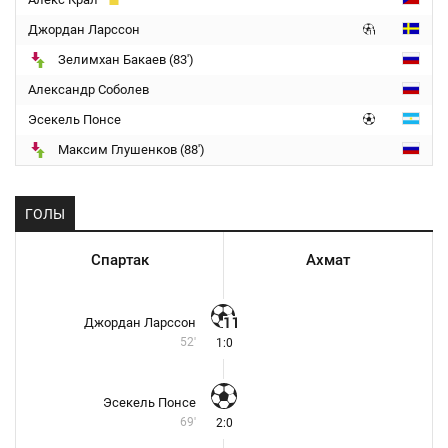
Джордан Ларссон
Зелимхан Бакаев (83')
Александр Соболев
Эсекель Понсе
Максим Глушенков (88')
ГОЛЫ
Спартак
Ахмат
Джордан Ларссон
52'
1:0
Эсекель Понсе
69'
2:0