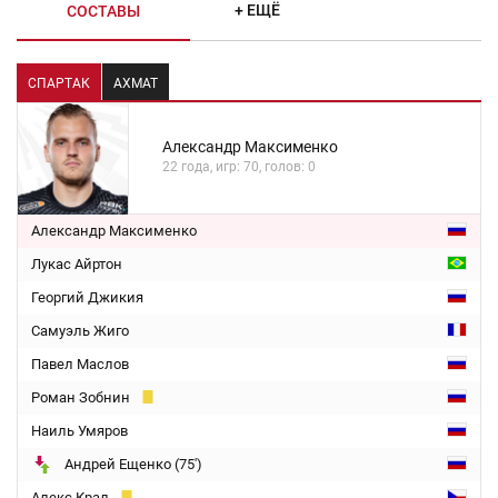
+ ЕЩЁ
СОСТАВЫ
СПАРТАК
АХМАТ
Александр Максименко
22 года, игр: 70, голов: 0
Александр Максименко
Лукас Айртон
Георгий Джикия
Самуэль Жиго
Павел Маслов
Роман Зобнин
Наиль Умяров
Андрей Ещенко (75')
Алекс Крал