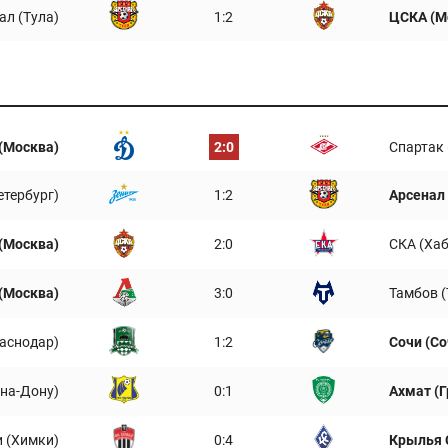
ал (Тула)
1:2
ЦСКА (М
(Москва)
2:0
Спартак
етербург)
1:2
Арсенал 
(Москва)
2:0
СКА (Ха
(Москва)
3:0
Тамбов 
аснодар)
1:2
Сочи (Со
-на-Дону)
0:1
Ахмат (
 (Химки)
0:4
Крылья 