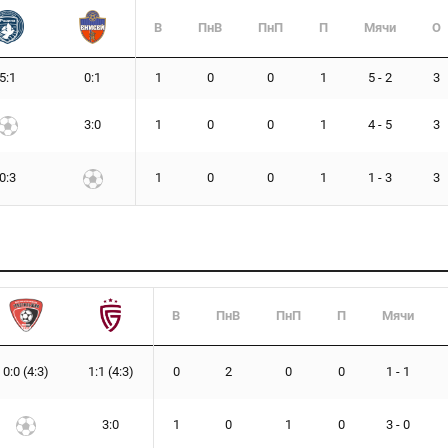
В
ПнВ
ПнП
П
Мячи
О
5:1
0:1
1
0
0
1
5 - 2
3
3:0
1
0
0
1
4 - 5
3
0:3
1
0
0
1
1 - 3
3
В
ПнВ
ПнП
П
Мячи
0:0 (4:3)
1:1 (4:3)
0
2
0
0
1 - 1
3:0
1
0
1
0
3 - 0