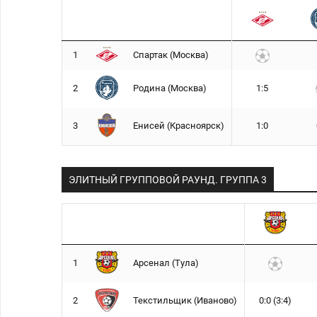
1
Спартак (Москва)
2
Родина (Москва)
1:5
3
Енисей (Красноярск)
1:0
ЭЛИТНЫЙ ГРУППОВОЙ РАУНД. ГРУППA 3
1
Арсенал (Тула)
2
Текстильщик (Иваново)
0:0 (3:4)