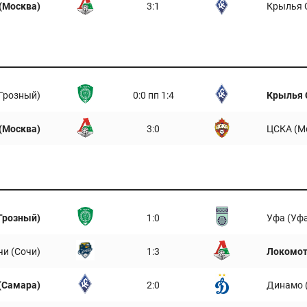
(Москва)
3:1
Крылья 
Грозный)
0:0 пп 1:4
Крылья 
(Москва)
3:0
ЦСКА (М
Грозный)
1:0
Уфа (Уф
чи (Сочи)
1:3
Локомот
(Самара)
2:0
Динамо 