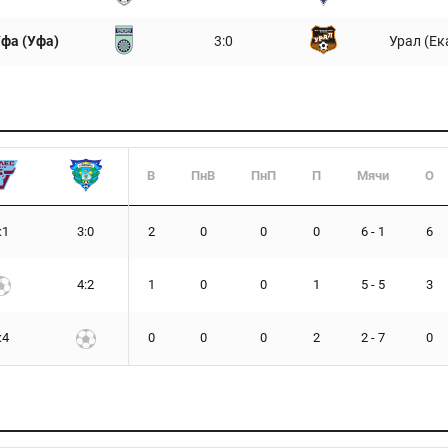
фа (Уфа)
3:0
Урал (Ек
В
ПнВ
ПнП
П
Мячи
О
:1
3:0
2
0
0
0
6 - 1
6
4:2
1
0
0
1
5 - 5
3
:4
0
0
0
2
2 - 7
0