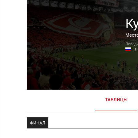
Ку
Место
Л
ТАБЛИЦЫ
ФИНАЛ