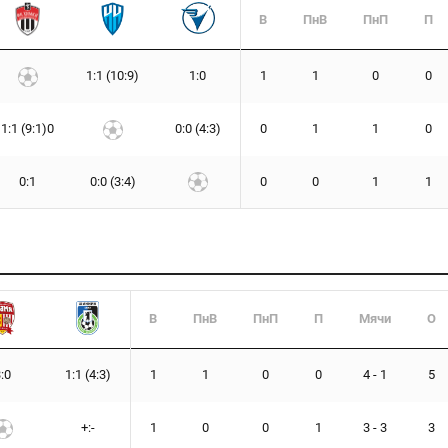
В
ПнВ
ПнП
П
1:1 (10:9)
1:0
1
1
0
0
1:1 (9:1)0
0:0 (4:3)
0
1
1
0
0:1
0:0 (3:4)
0
0
1
1
В
ПнВ
ПнП
П
Мячи
О
:0
1:1 (4:3)
1
1
0
0
4 - 1
5
+:-
1
0
0
1
3 - 3
3