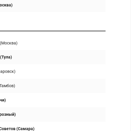
осква)
 (Москва)
(Тула)
баровск)
(Тамбов)
чи)
Грозный)
Советов (Самара)