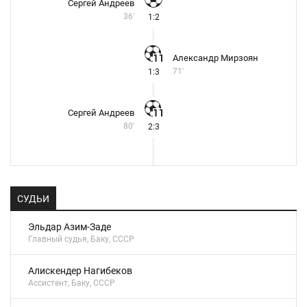
Сергей Андреев
36'
1:2
Александр Мирзоян
71'
1:3
Сергей Андреев
80'
2:3
СУДЬИ
Эльдар Азим-Заде
Главный судья, Баку, СССР
Алискендер Нагибеков
Ассистент, Баку, СССР