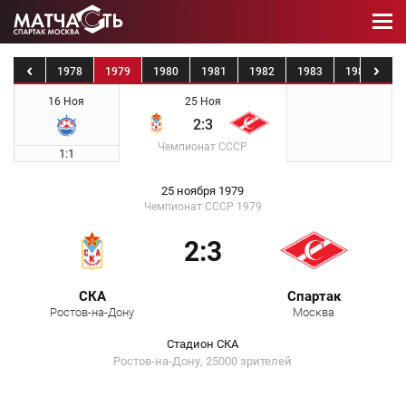
1977
1978
1979
1980
1981
1982
1983
1984
19
16 Ноя
25 Ноя
2:3
Чемпионат СССР
1:1
25 ноября 1979
Чемпионат СССР 1979
2:3
СКА
Спартак
Ростов-на-Дону
Москва
Стадион СКА
Ростов-на-Дону, 25000 зрителей