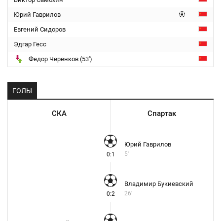
Юрий Гаврилов
Евгений Сидоров
Эдгар Гесс
Федор Черенков (53')
ГОЛЫ
СКА
Спартак
Юрий Гаврилов
5'
0:1
Владимир Букиевский
26'
0:2