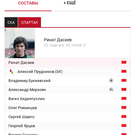
+ ЕЩЁ
СОСТАВЫ
СКА
СПАРТАК
Ринат Дасаев
22 года, игр: 63, голов: 0
Ринат Дасаев
Алексей Прудников (34')
Владимир Букиевский
Александр Мирзоян
Вагиз Хидиятуллин
Олег Романцев
Сергей Шавло
Георгий Ярцев
Виктор Самохин