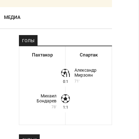
МЕДИА
ГОЛЫ
Пахтакор
Спартак
Александр
Мирзоян
71'
0:1
Михаил
Бондарев
78'
1:1