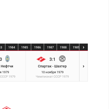
83
1984
1985
1986
1987
1988
1989
1990
1991
0
3:1
1:1
- Нефтчи
Спартак - Шахтер
Черноморец 
я 1979
10 ноября 1979
16 ноябр
 СССР
1979
Чемпионат СССР
1979
Чемпионат 