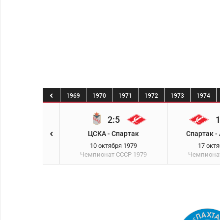
6
1967
1968
1969
1970
1971
1972
1973
1974
3:1
2:5
1
ак - Зенит
ЦСКА - Спартак
Спартак -
ября 1979
10 октября 1979
17 окт
ат СССР
1979
Чемпионат СССР
1979
Чемпиона