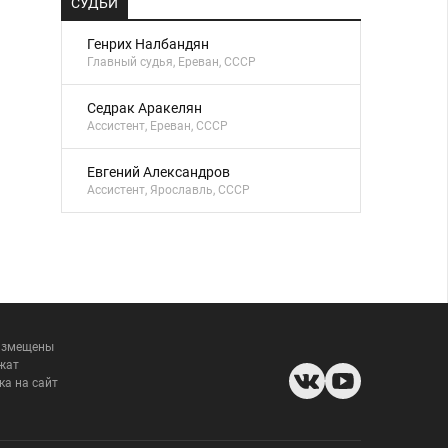
СУДЬИ
Генрих Налбандян
Главный судья, Ереван, СССР
Седрак Аракелян
Ассистент, Ереван, СССР
Евгений Александров
Ассистент, Ярославль, СССР
размещены
жат
ка на сайт