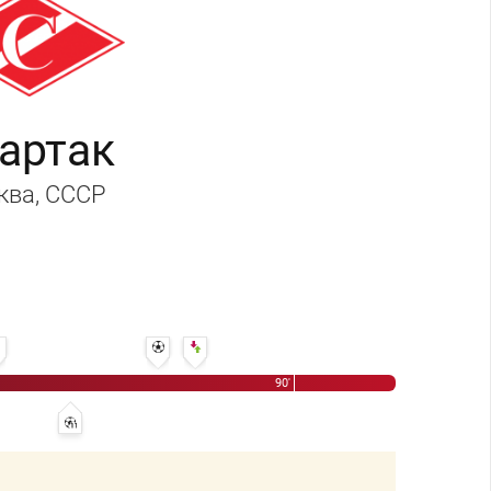
артак
ква
, СССР
65' Тураберды Шаймарданов
78' 1:1 - Михаил Бондарев
81' Владимир Нечаев - Сергей Башкиров
90'
ндр Сорокин
мир Никонов - Александр Калашников
71' 0:1 - Александр Мирзоян