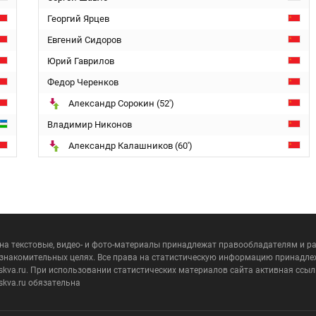
Георгий Ярцев
Евгений Сидоров
Юрий Гаврилов
Федор Черенков
Александр Сорокин (52')
Владимир Никонов
Александр Калашников (60')
 на текстовые, видео- и фото-материалы принадлежат правообладателям и 
ознакомительных целях. Все права на статистическую информацию принадле
skva.ru. При использовании статистических материалов сайта активная ссыл
skva.ru обязательна