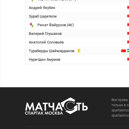
Андрей Якубик
Зураб Церетели
Ринат Файрузов (46')
Валерий Глушаков
Анатолий Соловьёв
Тураберды Шаймарданов
Нуритдин Амриев
Все права
только в 
spartakmo
spartakmo