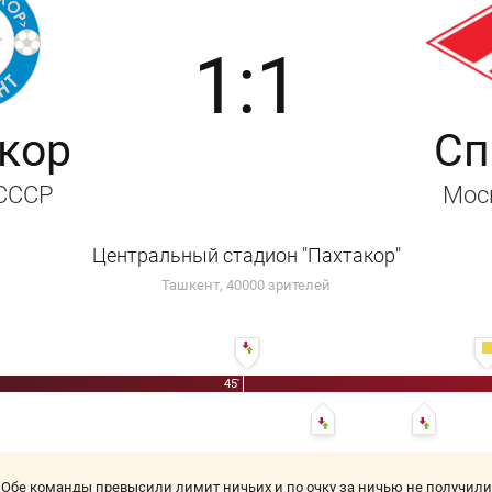
1:1
кор
Сп
 СССР
Мос
Центральный стадион "Пахтакор"
Ташкент, 40000 зрителей
46' Зураб Церетели - Ринат Файрузов
45'
52' Федор Черенков - Алекса
60' Влади
Обе команды превысили лимит ничьих и по очку за ничью не получили