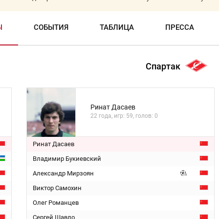
Ы
СОБЫТИЯ
ТАБЛИЦА
ПРЕССА
Спартак
Ринат Дасаев
22 года, игр: 59, голов: 0
Ринат Дасаев
Владимир Букиевский
Александр Мирзоян
Виктор Самохин
Олег Романцев
Сергей Шавло