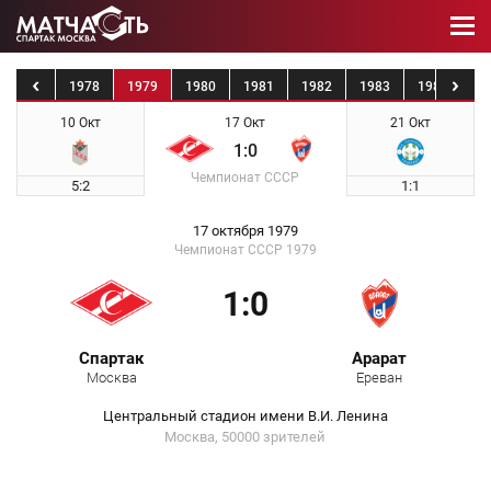
1977
1978
1979
1980
1981
1982
1983
1984
19
10 Окт
17 Окт
21 Окт
1:0
Чемпионат СССР
5:2
1:1
17 октября 1979
Чемпионат СССР 1979
1:0
Спартак
Арарат
Москва
Ереван
Центральный стадион имени В.И. Ленина
Москва, 50000 зрителей