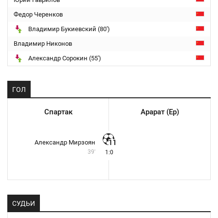
Федор Черенков
Владимир Букиевский (80')
Владимир Никонов
Александр Сорокин (55')
ГОЛ
Спартак
Арарат (Ер)
Александр Мирзоян
39'
1:0
СУДЬИ