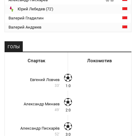
Юрий Лебедев (72')
Валерий Гладилин
Валерий Андреев
ГОЛЫ
Спартак
Локомотив
Евгений Ловчев
33'
1:0
Александр Минаев
49'
2:0
Александр Пискарёв
52'
3:0