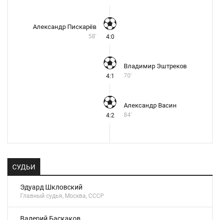
Александр Пискарёв
58'
4:0
Владимир Эштреков
70'
4:1
Александр Васин
84'
4:2
СУДЬИ
Эдуард Шкловский
Главный судья, Москва, СССР
Валерий Баскаков