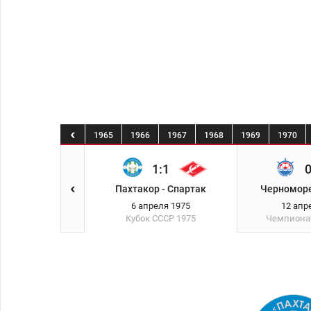
2
1963
1964
1965
1966
1967
1968
1969
1970
1:1
0
Пахтакор - Спартак
Черноморе
6 апреля 1975
12 апр
Кубок СССР
1975
Чемпиона