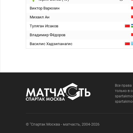
Виктор Варюхин
Михаил Ан
Туляган Исаков
Владимир Фёдоров
Василис Хадзипанагис
Все права
только в 
spartakmo
spartakmo
© "Спартак Москва - матчасть, 2004-2026