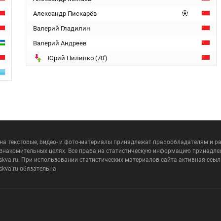
Александр Пискарёв
Валерий Гладилин
Валерий Андреев
Юрий Пилипко (70')
 на текстовые, видео- и фото-материалы принадлежат правообладателям и 
ознакомительных целях. Все права на статистическую информацию принадле
skva.ru. При использовании статистических материалов сайта активная ссыл
skva.ru обязательна