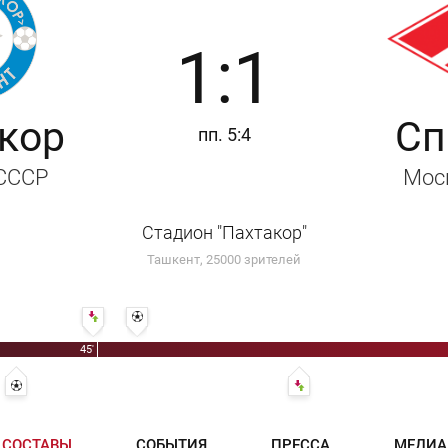
1:1
кор
Сп
пп. 5:4
 СССР
Мос
Стадион "Пахтакор"
Ташкент, 25000 зрителей
46' Юрий Иванов - Юрий Белов
51' 1:1 - Юрий Белов
45'
37' 0:1 - Александр Пискарёв
70' Валерий Андреев - Юрий
СОСТАВЫ
СОБЫТИЯ
ПРЕССА
МЕДИА