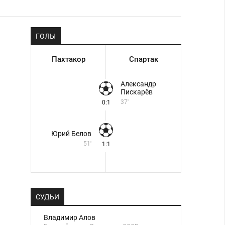
ГОЛЫ
Пахтакор
Спартак
Александр
Пискарёв
37'
0:1
Юрий Белов
51'
1:1
СУДЬИ
Владимир Алов