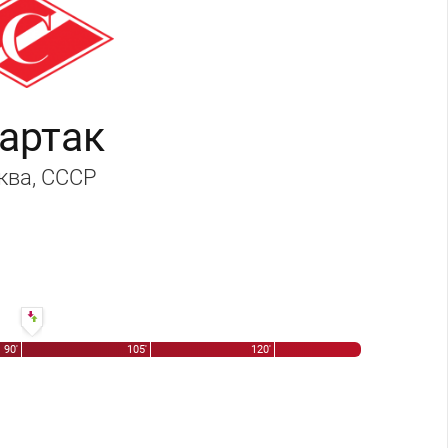
артак
ква
, СССР
91' Евгений Жуков - Шамиль Яфаров
90'
105'
120'
 Пилипко