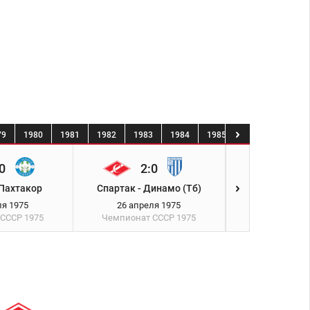
79
1980
1981
1982
1983
1984
1985
1986
1987
0
2:0
0:0
 Пахтакор
Спартак - Динамо (Тб)
Спартак - Д
ля 1975
26 апреля 1975
30 апрел
 СССР
1975
Чемпионат СССР
1975
Чемпионат 