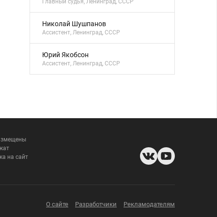
Главный судья, Ленинград, СССР
Николай Шушпанов
Ассистент, Ленинград, СССР
Юрий Якобсон
Ассистент, Ленинград, СССР
размещены
жат
ка на сайт
О сайте
Разработчики
Рекламодателям