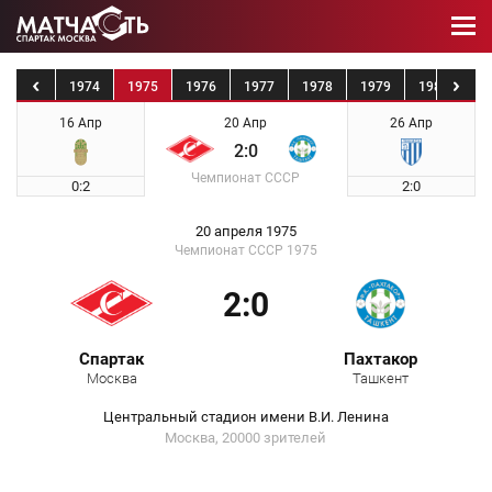
1973
1974
1975
1976
1977
1978
1979
1980
19
16 Апр
20 Апр
26 Апр
2:0
Чемпионат СССР
0:2
2:0
20 апреля 1975
Чемпионат СССР 1975
2:0
Спартак
Пахтакор
Москва
Ташкент
Центральный стадион имени В.И. Ленина
Москва, 20000 зрителей