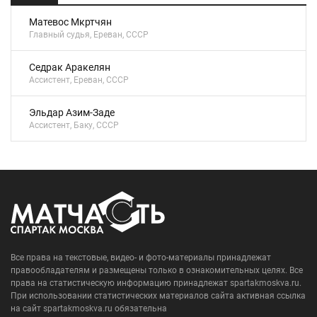
Матевос Мкртчян
Главный судья, Ереван, СССР
Седрак Аракелян
Ассистент, Ереван, СССР
Эльдар Азим-Заде
Ассистент, Баку, СССР
Все права на текстовые, видео- и фото-материалы принадлежат
правообладателям и размещены только в ознакомительных целях. Все
права на статистическую информацию принадлежат spartakmoskva.ru.
При использовании статистических материалов сайта активная ссылка
на сайт spartakmoskva.ru обязательна