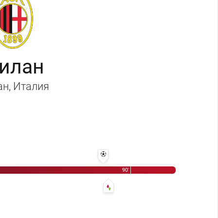
илан
ан
, Италия
Виктор Папаев
84' 2:0 - Евгений Ловчев
90'
85' Сильвано Вилла - Микеле Де Надаи