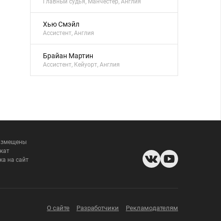
Главный судья, Манчестер, Англия
Хью Смэйл
Ассистент, Англия
Брайан Мартин
Ассистент, Кейуорт, Англия
размещены
жат
ка на сайт
О сайте
Разработчики
Рекламодателям