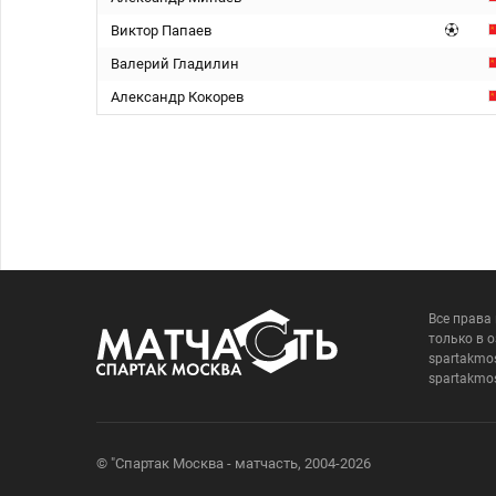
Виктор Папаев
Валерий Гладилин
Александр Кокорев
Все права
только в 
spartakmo
spartakmo
© "Спартак Москва - матчасть, 2004-2026