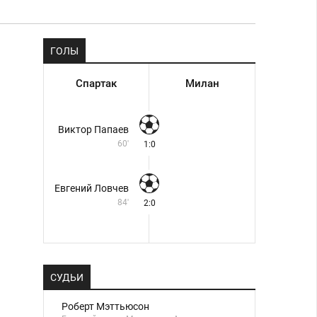
ГОЛЫ
Спартак
Милан
Виктор Папаев
60'
1:0
Евгений Ловчев
84'
2:0
СУДЬИ
Роберт Мэттьюсон