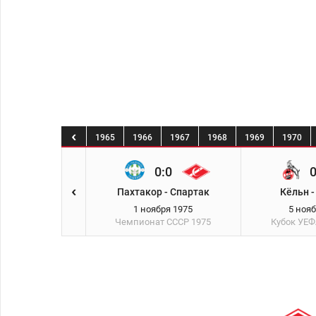
2
1963
1964
1965
1966
1967
1968
1969
1970
1:0
0:0
0
Тб) - Спартак
Пахтакор - Спартак
Кёльн -
тября 1975
1 ноября 1975
5 ноя
ат СССР
1975
Чемпионат СССР
1975
Кубок УЕ