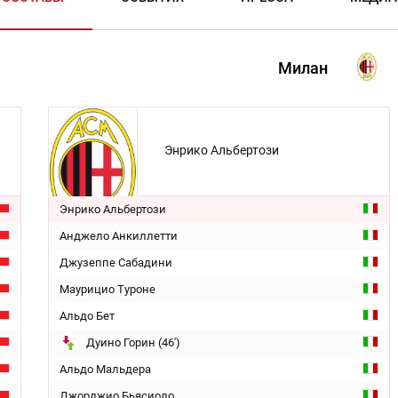
Милан
Энрико Альбертози
Энрико Альбертози
Анджело Анкиллетти
Джузеппе Сабадини
Маурицио Туроне
Альдо Бет
Дуино Горин (46')
Альдо Мальдера
Джорджио Бьясиоло