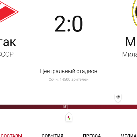
2:0
так
М
 СССР
Мил
Центральный стадион
Сочи, 14500 зрителей
60' 1:0 - 
45'
46' Альдо Бет - Дуино Горин
СОСТАВЫ
СОБЫТИЯ
ПРЕССА
МЕДИА