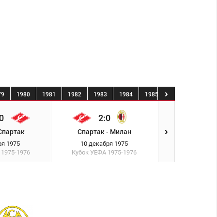
79
1980
1981
1982
1983
1984
1985
1986
1987
0
2:0
Спартак
Спартак - Милан
ря 1975
10 декабря 1975
А
1975-1976
Кубок УЕФА
1975-1976