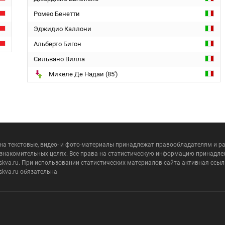
Ромео Бенетти
Эджидио Каллони
Альберто Бигон
Сильвано Вилла
Микеле Де Надаи (85')
 на текстовые, видео- и фото-материалы принадлежат правообладателям и 
ознакомительных целях. Все права на статистическую информацию принадле
skva.ru. При использовании статистических материалов сайта активная ссыл
skva.ru обязательна