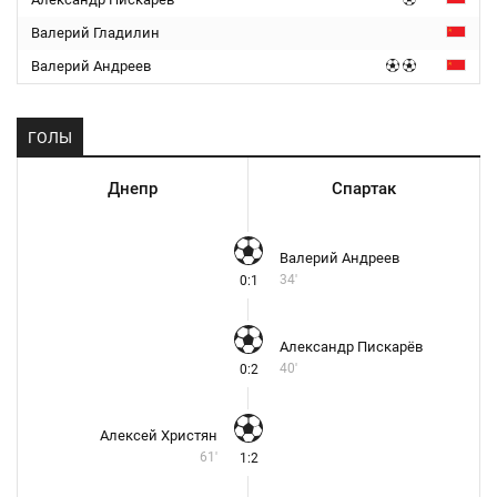
Валерий Гладилин
Валерий Андреев
ГОЛЫ
Днепр
Спартак
Валерий Андреев
34'
0:1
Александр Пискарёв
40'
0:2
Алексей Христян
61'
1:2