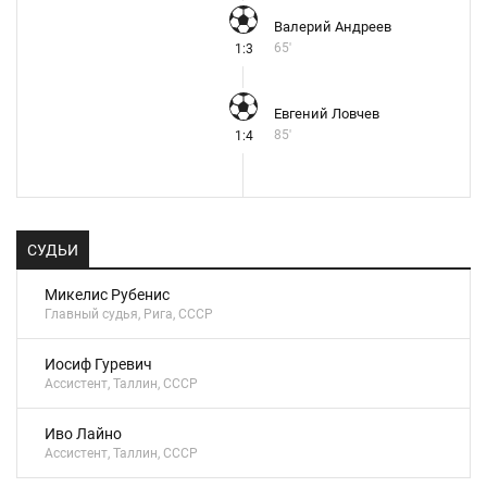
Валерий Андреев
65'
1:3
Евгений Ловчев
85'
1:4
СУДЬИ
Микелис Рубенис
Главный судья, Рига, СССР
Иосиф Гуревич
Ассистент, Таллин, СССР
Иво Лайно
Ассистент, Таллин, СССР