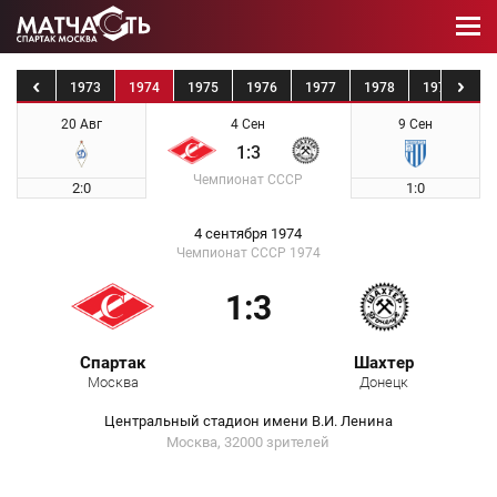
1972
1973
1974
1975
1976
1977
1978
1979
19
20 Авг
4 Сен
9 Сен
1:3
Чемпионат СССР
2:0
1:0
4 сентября 1974
Чемпионат СССР 1974
1:3
Спартак
Шахтер
Москва
Донецк
Центральный стадион имени В.И. Ленина
Москва, 32000 зрителей