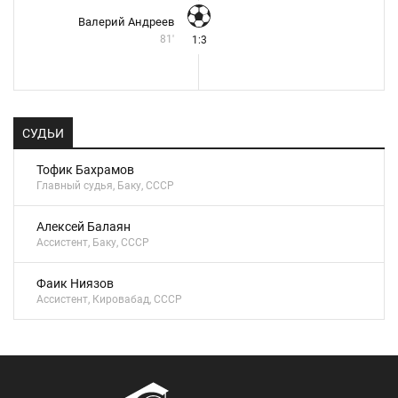
Валерий Андреев
81'
1:3
СУДЬИ
Тофик Бахрамов
Главный судья, Баку, СССР
Алексей Балаян
Ассистент, Баку, СССР
Фаик Ниязов
Ассистент, Кировабад, СССР