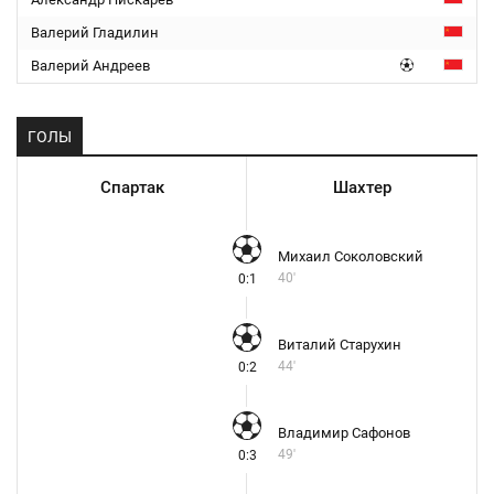
Валерий Гладилин
Валерий Андреев
ГОЛЫ
Спартак
Шахтер
Михаил Соколовский
40'
0:1
Виталий Старухин
44'
0:2
Владимир Сафонов
49'
0:3