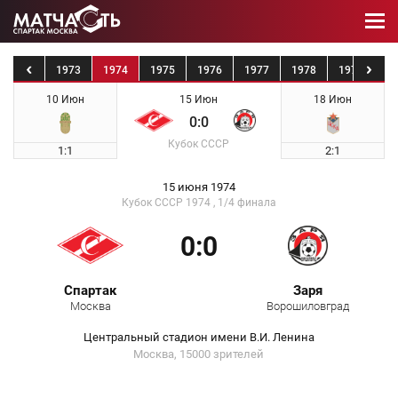
1972
1973
1974
1975
1976
1977
1978
1979
19
10 Июн
15 Июн
18 Июн
0:0
Кубок СССР
1:1
2:1
15 июня 1974
Кубок СССР 1974 , 1/4 финала
0:0
Спартак
Заря
Москва
Ворошиловград
Центральный стадион имени В.И. Ленина
Москва, 15000 зрителей