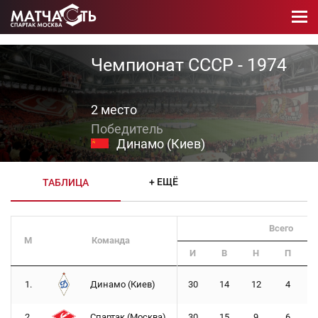
Чемпионат СССР - 1974
2 место
Динамо (Киев)
+ ЕЩЁ
ТАБЛИЦА
Всего
М
Команда
И
В
Н
П
1.
Динамо (Киев)
30
14
12
4
2.
Спартак (Москва)
30
15
9
6