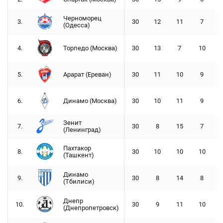
Черноморец
3.
30
12
11
7
(Одесса)
4.
Торпедо (Москва)
30
13
7
10
5.
Арарат (Ереван)
30
11
10
9
6.
Динамо (Москва)
30
10
11
9
Зенит
7.
30
8
15
7
(Ленинград)
Пахтакор
8.
30
10
10
10
(Ташкент)
Динамо
9.
30
8
14
8
(Тбилиси)
Днепр
10.
30
9
11
10
(Днепропетровск)