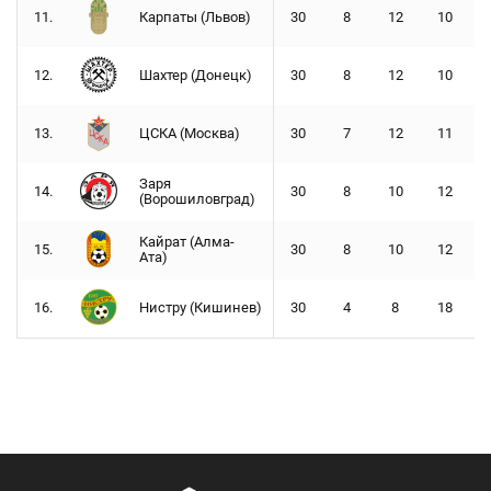
11.
Карпаты (Львов)
30
8
12
10
12.
Шахтер (Донецк)
30
8
12
10
13.
ЦСКА (Москва)
30
7
12
11
Заря
14.
30
8
10
12
(Ворошиловград)
Кайрат (Алма-
15.
30
8
10
12
Ата)
16.
Нистру (Кишинев)
30
4
8
18