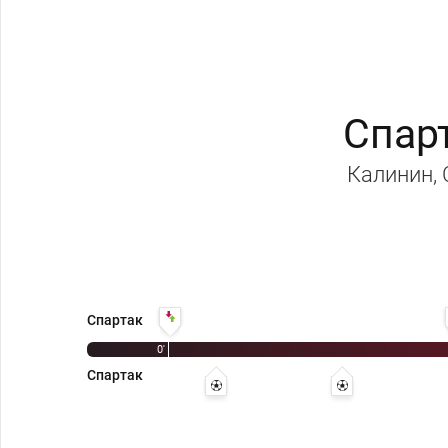
Спар
Калинин
,
Владимир Еремеев - Геннадий Андреев
Спартак
0'
Спартак
6' 0:1 - Анатолий Исаев
17' 0:2 - Сергей Ко