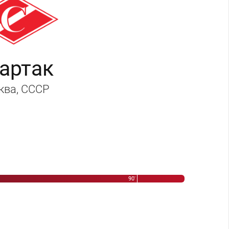
артак
ква
, СССР
90'
ий Ильин