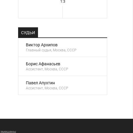
1:3
СУДЬИ
Виктор Архипов
Главный судья, Москва, СССР
Борис Афанасьев
Ассистент, Москва, СССР
Павел Апухтин
Ассистент, Москва, СССР
размещены