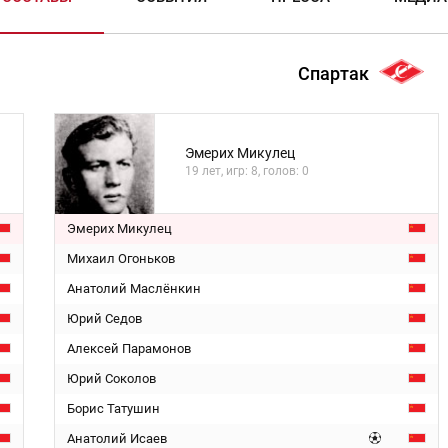
Спартак
Эмерих Микулец
19 лет, игр: 8, голов: 0
Эмерих Микулец
Михаил Огоньков
Анатолий Маслёнкин
Юрий Седов
Алексей Парамонов
Юрий Соколов
Борис Татушин
Анатолий Исаев