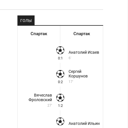
ГОЛЫ
Спартак
Спартак
Анатолий Исаев
6'
0:1
Сергей
Коршунов
17'
0:2
Вячеслав
Фроловский
27'
1:2
Анатолий Ильин