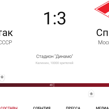
1:3
так
Сп
 СССР
Мос
Стадион "Динамо"
Калинин, 10000 зрителей
27' 1:2 - Вячеслав Фроловский
45'
ршунов
1:3 - Анатол
СОСТАВЫ
СОБЫТИЯ
ПРЕССА
МЕДИА