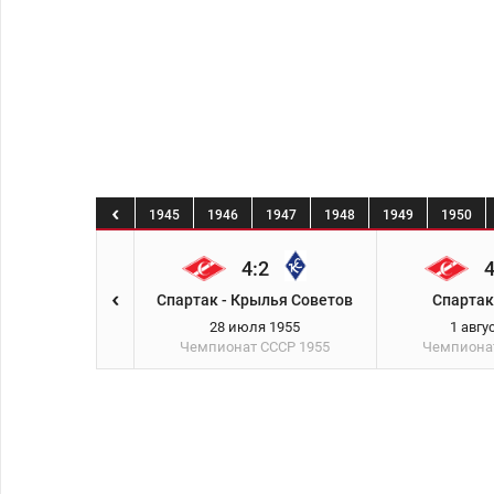
0
1941
1944
1945
1946
1947
1948
1949
1950
0:3
4:2
4
Мн) - Спартак
Спартак - Крылья Советов
Спартак
юля 1955
28 июля 1955
1 авгу
ат СССР
1955
Чемпионат СССР
1955
Чемпиона