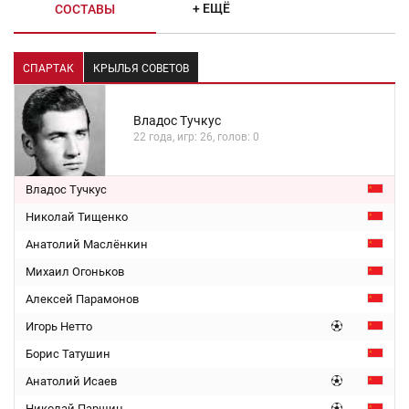
+ ЕЩЁ
СОСТАВЫ
СПАРТАК
КРЫЛЬЯ СОВЕТОВ
Владос Тучкус
22 года, игр: 26, голов: 0
Владос Тучкус
Николай Тищенко
Анатолий Маслёнкин
Михаил Огоньков
Алексей Парамонов
Игорь Нетто
Борис Татушин
Анатолий Исаев
Николай Паршин