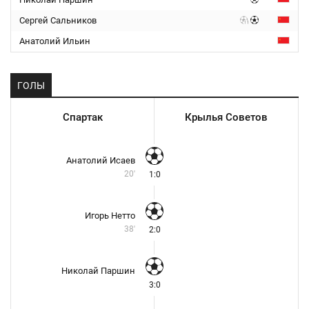
Сергей Сальников
Анатолий Ильин
ГОЛЫ
Спартак
Крылья Советов
Анатолий Исаев
20'
1:0
Игорь Нетто
38'
2:0
Николай Паршин
3:0