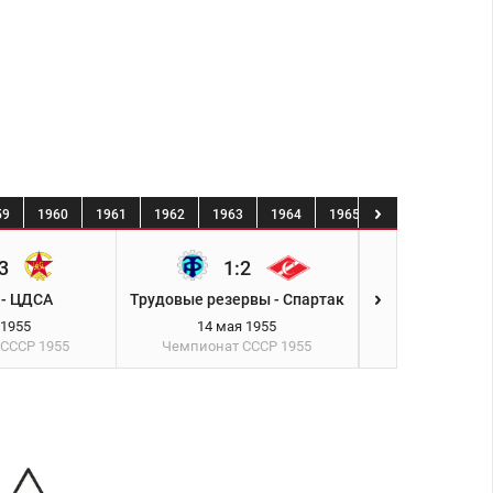
59
1960
1961
1962
1963
1964
1965
1966
1967
3
1:2
2:0
 - ЦДСА
Трудовые резервы - Спартак
Спартак - Сп
 1955
14 мая 1955
23 мая 
 СССР
1955
Чемпионат СССР
1955
Чемпионат 