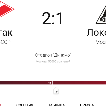
2:1
так
Лок
 СССР
Мос
Стадион "Динамо"
Москва, 50000 зрителей
45'
1:1 - Юрий Коротков
Ы
СОБЫТИЯ
ТАБЛИЦА
ПРЕССА