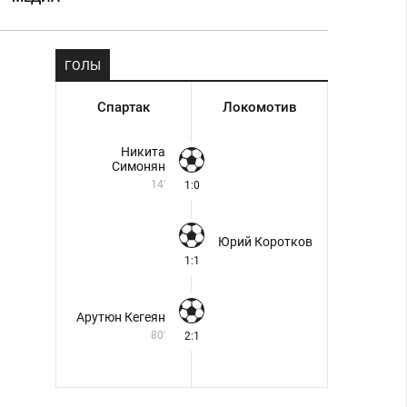
ГОЛЫ
Спартак
Локомотив
Никита
Симонян
14'
1:0
Юрий Коротков
1:1
Арутюн Кегеян
80'
2:1