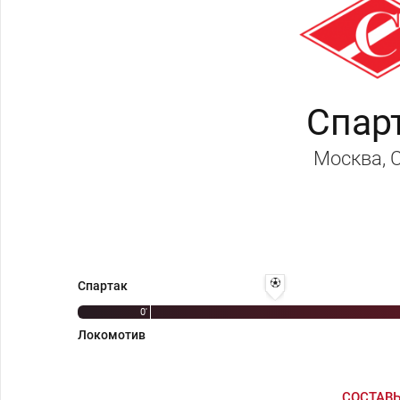
Спар
Москва
,
14' 1:0 - Никита Симонян
Спартак
0'
Локомотив
СОСТАВ