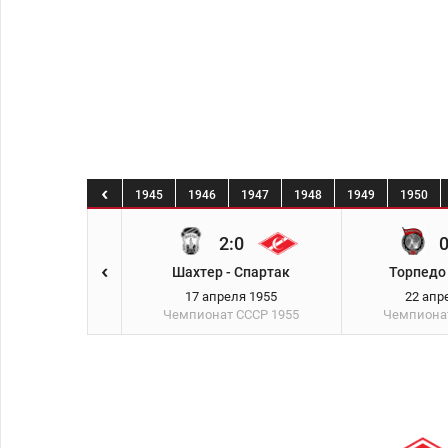
0
1941
1944
1945
1946
1947
1948
1949
1950
0:0
2:0
0
К) - Спартак
Шахтер - Спартак
Торпедо 
реля 1955
17 апреля 1955
22 апр
ат СССР
1955
Чемпионат СССР
1955
Чемпиона