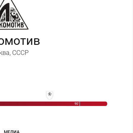
омотив
ква
, СССР
80' 2:1 - Арутюн Кегеян
90'
МЕДИА