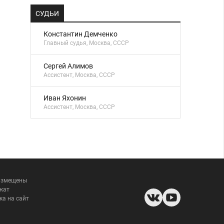
СУДЬИ
Константин Демченко
Главный судья, Москва, СССР
Сергей Алимов
Ассистент, Москва, СССР
Иван Яхонин
Ассистент, Москва, СССР
размещены
жат
ка на сайт