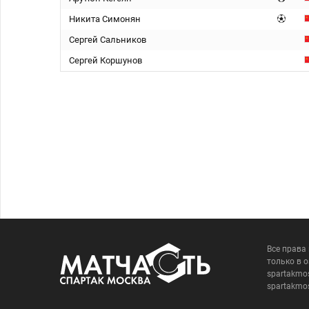
Никита Симонян
Сергей Сальников
Сергей Коршунов
Все права
только в 
spartakmo
spartakmo