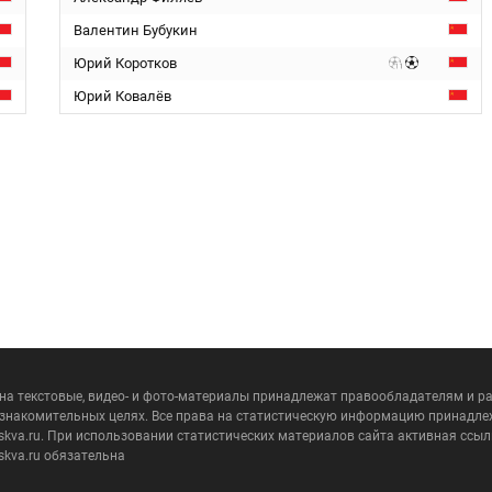
Валентин Бубукин
Юрий Коротков
Юрий Ковалёв
 на текстовые, видео- и фото-материалы принадлежат правообладателям и 
ознакомительных целях. Все права на статистическую информацию принадле
skva.ru. При использовании статистических материалов сайта активная ссыл
skva.ru обязательна