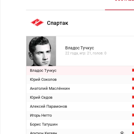
Спартак
Владос Тучкус
22 года, игр: 21, голов: 0
Владос Тучкус
Юрий Соколов
Анатолий Маслёнкин
Юрий Седов
Алексей Парамонов
Игорь Нетто
Борис Татушин
Арутюн Кегеян