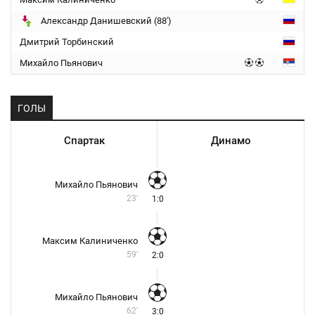
Александр Данишевский (88')
Дмитрий Торбинский
Михайло Пьянович
ГОЛЫ
Спартак
Динамо
Михайло Пьянович
23'
1:0
Максим Калиниченко
59'
2:0
Михайло Пьянович
62'
3:0