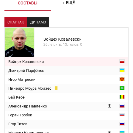
+ ЕЩЁ
СОСТАВЫ
СПАРТАК
ДИНАМО
Войцех Ковалевски
26 лет, игр: 13, голов: 0
Войцех Ковалевски
Дмитрий Парфёнов
Игор Митрески
Пинейро Моура Мойзес
Бай Кебе
Александр Павленко
Горан Тробок
Егор Титов
Максим Калиниченко