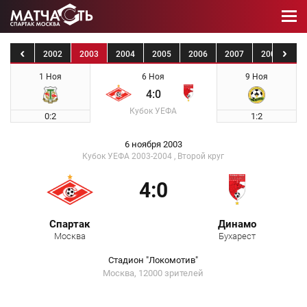
2001
2002
2003
2004
2005
2006
2007
2008
20
1 Ноя
6 Ноя
9 Ноя
4:0
Кубок УЕФА
0:2
1:2
6 ноября 2003
Кубок УЕФА 2003-2004 , Второй круг
4:0
Спартак
Динамо
Москва
Бухарест
Стадион "Локомотив"
Москва, 12000 зрителей