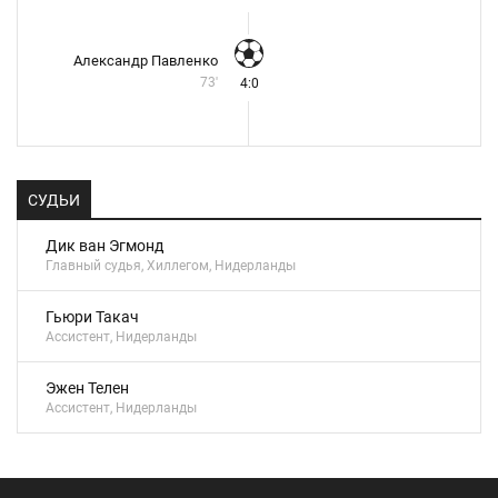
Александр Павленко
73'
4:0
СУДЬИ
Дик ван Эгмонд
Главный судья, Хиллегом, Нидерланды
Гьюри Такач
Ассистент, Нидерланды
Эжен Телен
Ассистент, Нидерланды