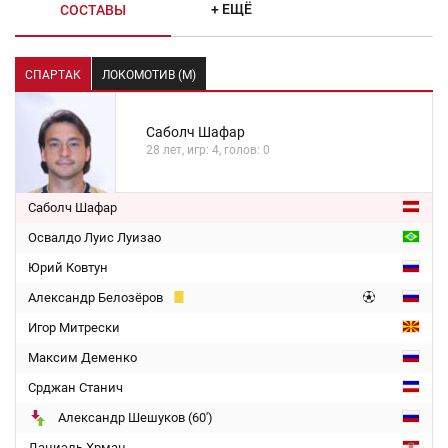
+ ЕЩЁ
СОСТАВЫ
СПАРТАК
ЛОКОМОТИВ (М)
Саболч Шафар
28 лет, игр: 4, голов: 0
Саболч Шафар
Освалдо Луис Луизао
Юрий Ковтун
Александр Белозёров
Игор Митрески
Максим Деменко
Срджан Станич
Александр Шешуков (60')
Даниэль Хрман