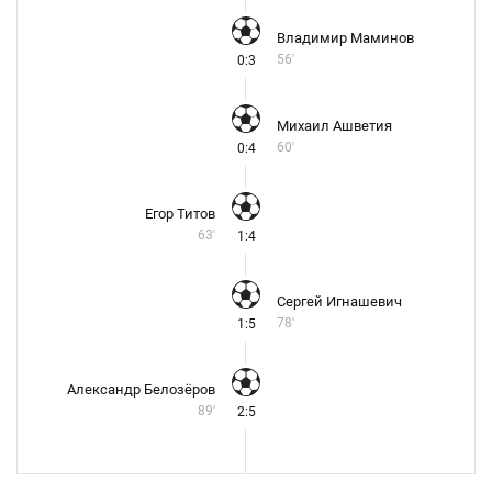
Владимир Маминов
56'
0:3
Михаил Ашветия
60'
0:4
Егор Титов
63'
1:4
Сергей Игнашевич
78'
1:5
Александр Белозёров
89'
2:5