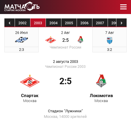
2001
2002
2003
2004
2005
2006
2007
2008
20
26 Июл
2 Авг
7 Авг
2:5
Чемпионат России
2:3
3:2
2 августа 2003
Чемпионат России 2003
2:5
Спартак
Локомотив
Москва
Москва
Стадион "Лужники"
Москва, 14000 зрителей