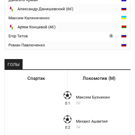
Александр Данишевский (66')
Максим Калиниченко
Артем Концевой (46')
Егор Титов
Роман Павлюченко
ГОЛЫ
Спартак
Локомотив (М)
Максим Бузникин
26'
0:1
Михаил Ашветия
34'
0:2