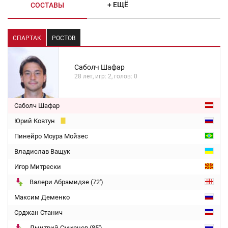
+ ЕЩЁ
СОСТАВЫ
СПАРТАК
РОСТОВ
Саболч Шафар
28 лет, игр: 2, голов: 0
Саболч Шафар
Юрий Ковтун
Пинейро Моура Мойзес
Владислав Ващук
Игор Митрески
Валери Абрамидзе (72')
Максим Деменко
Срджан Станич
Дмитрий Смирнов (85')