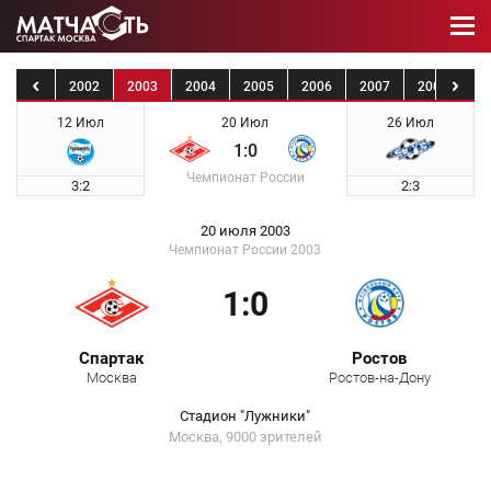
2001
2002
2003
2004
2005
2006
2007
2008
20
12 Июл
20 Июл
26 Июл
1:0
Чемпионат России
3:2
2:3
20 июля 2003
Чемпионат России 2003
1:0
Спартак
Ростов
Москва
Ростов-на-Дону
Стадион "Лужники"
Москва, 9000 зрителей