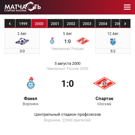
1998
1999
2000
2001
2002
2003
2004
2005
20
2 Авг
5 Авг
12 Авг
1:0
Чемпионат России
3:0
5:2
5 августа 2000
Чемпионат России 2000
1:0
Факел
Спартак
Воронеж
Москва
Центральный стадион профсоюзов
Воронеж, 22900 зрителей