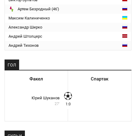
Артем Безродный (46')
Максим Калиниченко
Александр Ширко
Андрей Штолцерс
Андрей Тихонов
ГОЛ
Факел
Спартак
Юрий Шуканов
27'
1:0