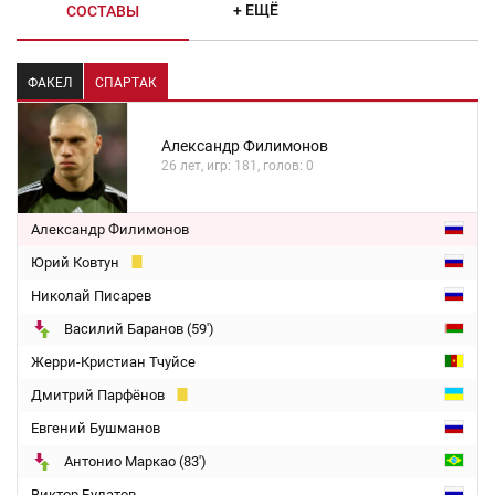
+ ЕЩЁ
СОСТАВЫ
ФАКЕЛ
СПАРТАК
Александр Филимонов
26 лет, игр: 181, голов: 0
Александр Филимонов
Юрий Ковтун
Николай Писарев
Василий Баранов (59')
Жерри-Кристиан Тчуйсе
Дмитрий Парфёнов
Евгений Бушманов
Антонио Маркао (83')
Виктор Булатов