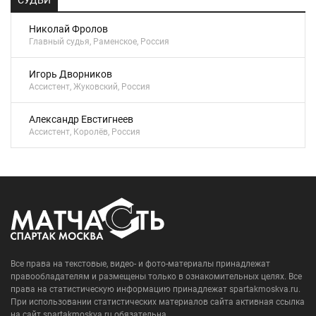
СУДЬИ
Николай Фролов
Главный судья, Раменское, Россия
Игорь Дворников
Ассистент, Жуковский, Россия
Александр Евстигнеев
Ассистент, Королёв, Россия
Все права на текстовые, видео- и фото-материалы принадлежат
правообладателям и размещены только в ознакомительных целях. Все
права на статистическую информацию принадлежат spartakmoskva.ru.
При использовании статистических материалов сайта активная ссылка
на сайт spartakmoskva.ru обязательна