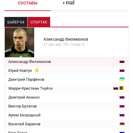
+ ЕЩЁ
СОСТАВЫ
БАЙЕР-04
СПАРТАК
Александр Филимонов
27 лет, игр: 191, голов: 0
Александр Филимонов
Юрий Ковтун
Дмитрий Парфёнов
Жерри-Кристиан Тчуйсе
Дмитрий Ананко
Виктор Булатов
Артем Безродный
Василий Баранов
Егор Титов