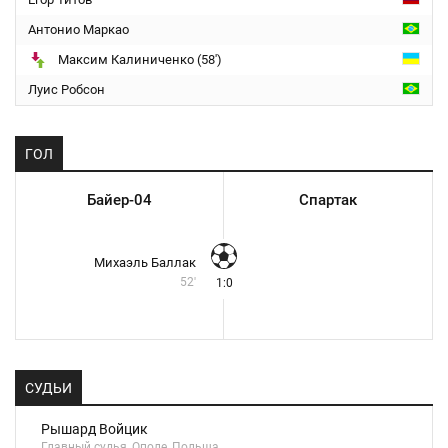
Антонио Маркао
Максим Калиниченко (58')
Луис Робсон
ГОЛ
Байер-04
Спартак
Михаэль Баллак
52'
1:0
СУДЬИ
Рышард Войцик
Главный судья, Ополе, Польша