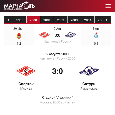
1998
1999
2000
2001
2002
2003
2004
2005
20
29 Июл
2 Авг
5 Авг
3:0
Чемпионат России
1:2
0:1
2 августа 2000
Чемпионат России 2000
3:0
Спартак
Сатурн
Москва
Раменское
Стадион "Лужники"
Москва, 9000 зрителей