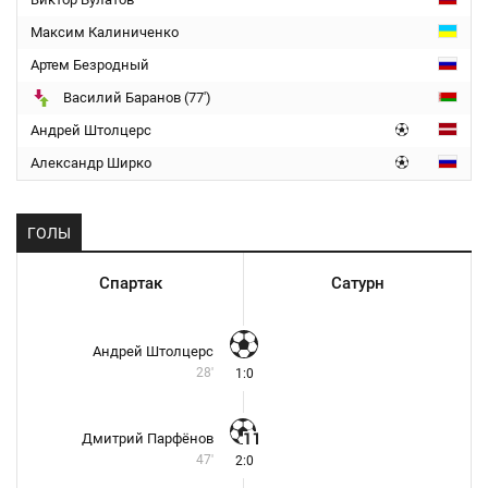
Максим Калиниченко
Артем Безродный
Василий Баранов (77')
Андрей Штолцерс
Александр Ширко
ГОЛЫ
Спартак
Сатурн
Андрей Штолцерс
28'
1:0
Дмитрий Парфёнов
47'
2:0