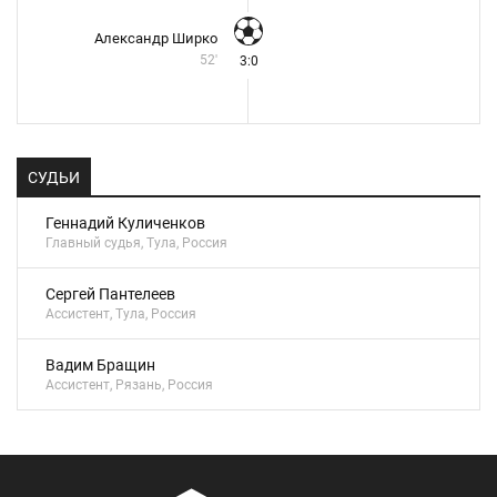
Александр Ширко
52'
3:0
СУДЬИ
Геннадий Куличенков
Главный судья, Тула, Россия
Сергей Пантелеев
Ассистент, Тула, Россия
Вадим Бращин
Ассистент, Рязань, Россия