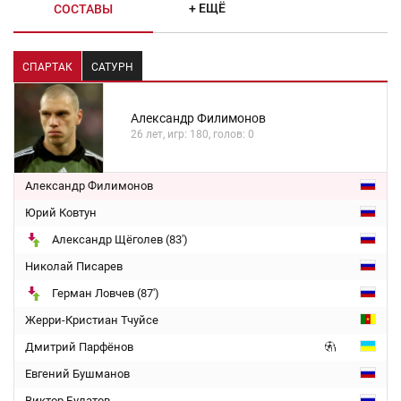
+ ЕЩЁ
СОСТАВЫ
СПАРТАК
САТУРН
Александр Филимонов
26 лет, игр: 180, голов: 0
Александр Филимонов
Юрий Ковтун
Александр Щёголев (83')
Николай Писарев
Герман Ловчев (87')
Жерри-Кристиан Тчуйсе
Дмитрий Парфёнов
Евгений Бушманов
Виктор Булатов