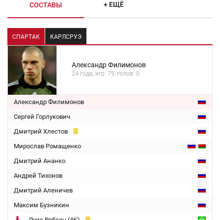
+ ЕЩЁ
СОСТАВЫ
СПАРТАК
КАРЛСРУЭ
Александр Филимонов
24 года, игр: 79, голов: 0
Александр Филимонов
Сергей Горлукович
Дмитрий Хлестов
Мирослав Ромащенко
Дмитрий Ананко
Андрей Тихонов
Дмитрий Аленичев
Максим Бузникин
Луис Робсон (46')