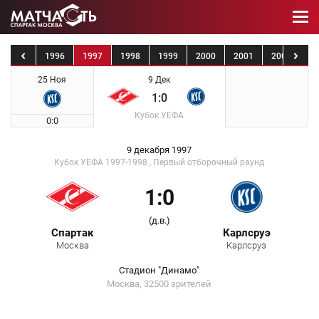
1995
1996
1997
1998
1999
2000
2001
2002
20
25 Ноя
9 Дек
1:0
Кубок УЕФА
0:0
9 декабря 1997
Кубок УЕФА 1997-1998 , Первый отборочный раунд
1:0
(д.в.)
Спартак
Карлсруэ
Москва
Карлсруэ
Стадион "Динамо"
Москва, 32500 зрителей