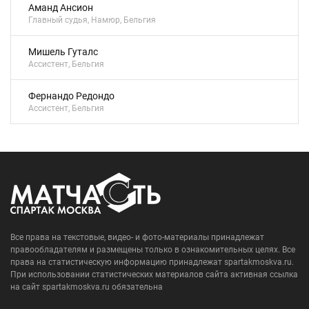
Аманд Ансион
Главный судья, Намюр, Бельгия
Мишель Гуталс
Ассистент, Бельгия
Фернандо Редондо
Ассистент, Бельгия
Все права на текстовые, видео- и фото-материалы принадлежат
правообладателям и размещены только в ознакомительных целях. Все
права на статистическую информацию принадлежат spartakmoskva.ru.
При использовании статистических материалов сайта активная ссылка
на сайт spartakmoskva.ru обязательна