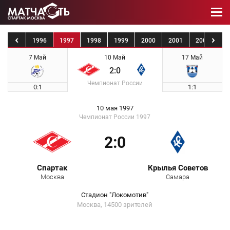
1995
1996
1997
1998
1999
2000
2001
2002
20
7 Май
10 Май
17 Май
2:0
Чемпионат России
0:1
1:1
10 мая 1997
Чемпионат России 1997
2:0
Спартак
Крылья Советов
Москва
Самара
Стадион "Локомотив"
Москва, 14500 зрителей