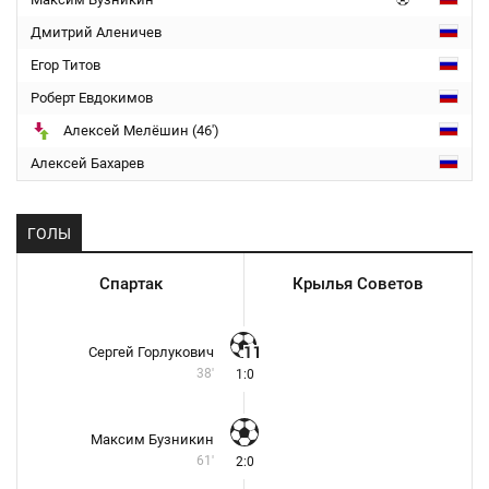
Дмитрий Аленичев
Егор Титов
Роберт Евдокимов
Алексей Мелёшин (46')
Алексей Бахарев
ГОЛЫ
Спартак
Крылья Советов
Сергей Горлукович
38'
1:0
Максим Бузникин
61'
2:0