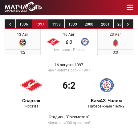
1995
1996
1997
1998
1999
2000
2001
2002
20
13 Авг
16 Авг
23 Авг
6:2
Чемпионат России
1:2
0:0
16 августа 1997
Чемпионат России 1997
6:2
Спартак
КамАЗ-Чаллы
Москва
Набережные Челны
Стадион "Локомотив"
Москва, 4000 зрителей