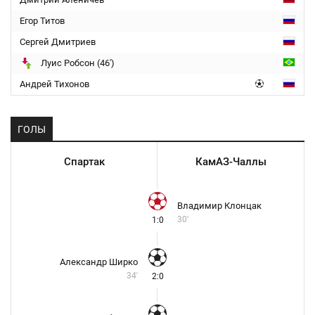
Егор Титов
Сергей Дмитриев
Луис Робсон (46')
Андрей Тихонов
ГОЛЫ
Спартак
КамАЗ-Чаллы
Владимир Клонцак
30'
1:0
Александр Ширко
34'
2:0