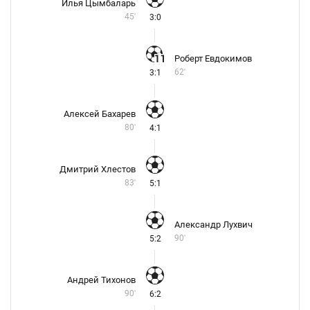
Илья Цымбаларь
45'
3:0
Роберт Евдокимов
62'
3:1
Алексей Бахарев
80'
4:1
Дмитрий Хлестов
83'
5:1
Александр Лухвич
90'
5:2
Андрей Тихонов
90'
6:2