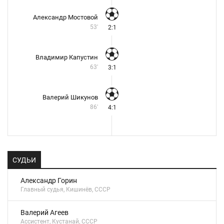
Александр Мостовой
53'
2:1
Владимир Капустин
63'
3:1
Валерий Шикунов
86'
4:1
СУДЬИ
Александр Горин
Главный судья, Кишинёв, СССР
Валерий Агеев
Ассистент, Кустанай, СССР