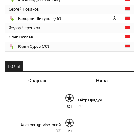
Сергей Новиков
Валерий Шикунов (46')
Федор Черенков
Олег Кужлев
Юрий Суров (70')
ГОЛЫ
Спартак
Нива
Пётр Прядун
20'
0:1
Александр Мостовой
33'
1:1