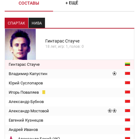
+ ЕЩЁ
СОСТАВЫ
СПАРТАК
НИВА
Гинтарас Стауче
18 лет, игр: 1, голов: 0
Гинтарас Стауче
Владимир Капустин
Юрий Суслопаров
Игорь Поваляев
Александр Бубнов
Александр Мостовой
Евгений Кузнецов
Андрей Иванов
Александр Бокий (46')